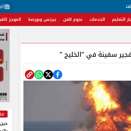
ال
ات
ار التعليم
الخدمات
نجوم الفن
بيزنس وبورصة
الموجز كافي
جير سفينة في ”الخليج ”
مق
حين 
بالر