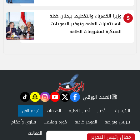
وزيرا الكهرباء والتخطيط يبحثان خطة
5
الاستثمارات العامة وتوفير التمويلات
المبتكرة لمشروعات الطاقة
العدد الورقي
tiktok
snapchat
instagram
youtube
twitter
facebook
newspaper
الرئيسية
الأخبار
أخبار التعليم
الخدمات
نجوم الفن
بيزنس وبورصة
الموجز كافية
كورة وملاعب
فتاوى وأحكام
صحة وجمال
عرب وعالم
حوادث ومحاكم
المقالات
مقال رئيس التحرير
inst