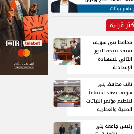
ية في الشارع التركي
 ياسر بركات
كثر قراءة
محافظ بنى سويف
يعتمد نتيجة الدور
الثاني للشهادة
الإعدادية
نائب محافظ بني
سويف يعقد اجتماعاً
لتنظيم مؤتمر النباتات
الطبية والعطرية
رئيس جامعة بني