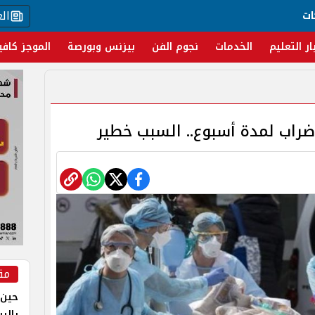
ال
ات
ار التعليم
الخدمات
نجوم الفن
بيزنس وبورصة
الموجز كافي
إضراب لمدة أسبوع.. السبب خطير
مق
حين 
بالر