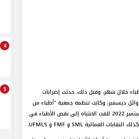
4
5
طباء خلال شهر، وقبل ذلك، حدثت إضرابات
أوائل ديسمبر، وكانت تنظمه جمعية "أطباء من
أجل الغد"، التي تم إنشاؤها في سبتمبر 2022 للفت الانتباه إلى نقص الأطباء في
ت العمالية SML و FMF و UFMLS.