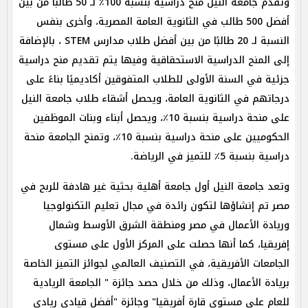
وتقدم جامعة النيل منح دراسية بنسبة 100٪ لـ 50 طالبًا من بين
أفضل 500 طالب في الثانوية العامة المصرية، وأخرى بنفس
النسبة لـ 20 طالبًا من بين أفضل طلاب مدارس STEM ، بالإضافة
إلى المنح الدراسية الاستحقاقية وفيها يتم تقديم منح دراسية
جزئية في السنة الأولى للطلاب المتفوقين أكاديميًا بناءً على
درجاتهم في الثانوية العامة، ويحصل أشقاء طلاب جامعة النيل
على منحة دراسية بنسبة 10٪، ويحصل أبناء وبنات الموظفين
الحكوميين على منحة دراسية بنسبة 10٪، وتمنح الجامعة منحة
دراسية بنسبة 5٪ للتميز في الرياضة.
وتعد جامعة النيل أول جامعة أهلية بحثية غير هادفة للربح في
مصر تم إنشاؤها لتكون رائدة في مجال تعليم التكنولوجيا
وريادة الأعمال في مصر ومنطقة الشرق الأوسط وشمال
إفريقيا، كما أنها حصلت على المركز الأول على مستوى
الجامعات الأفريقية، في التصنيف العالمي لجوائز التميز الخاصة
بريادة الأعمال، وذلك من خلال حصد جائزة " الجامعة الريادية
للعام على مستوى قارة أفريقيا" وجائزة "أفضل قيادي ريادي