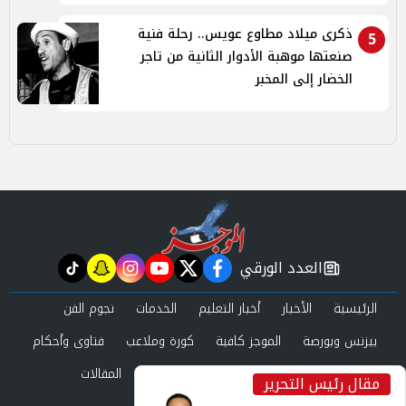
ذكرى ميلاد مطاوع عويس.. رحلة فنية
5
صنعتها موهبة الأدوار الثانية من تاجر
الخضار إلى المخبر
العدد الورقي
tiktok
snapchat
instagram
youtube
twitter
facebook
newspaper
الرئيسية
الأخبار
أخبار التعليم
الخدمات
نجوم الفن
بيزنس وبورصة
الموجز كافية
كورة وملاعب
فتاوى وأحكام
صحة وجمال
عرب وعالم
حوادث ومحاكم
المقالات
مقال رئيس التحرير
inst