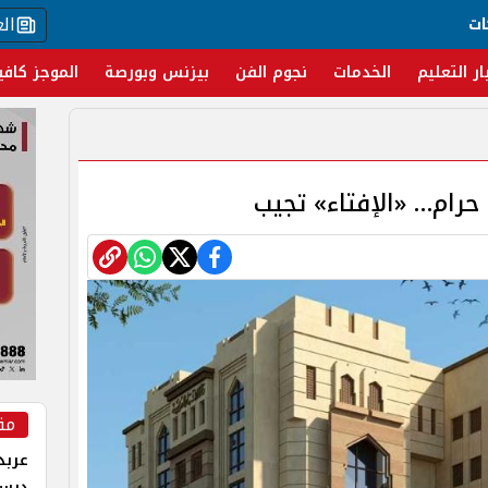
ال
ات
ار التعليم
الخدمات
نجوم الفن
بيزنس وبورصة
الموجز كافي
 حرام… «الإفتاء» تجيب
مق
عربد
درس 