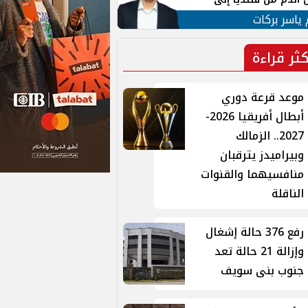
 لبنان
 ياسر بركات
كثر قراءة
موعد قرعة دوري
أبطال أفريقيا 2026-
2027.. الزمالك
وبيراميدز يترقبان
منافسيهما والقنوات
الناقلة
رفع 376 حالة إشغال
وإزالة 21 حالة تعد
جنوب بنى سويف