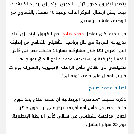
يتصدر ليفربول جدول ترتيب الدوري الإنجليزي برصيد 51 نقطة،
بينما يحتل أرسنال المركز الثالث برصيد 46 نقطة، بالتساوي مع
الوصيف مانشستر سيتي.
من ناحية أخري يواصل
محمد صلاح
نجم ليفربول الإنجليزي أداء
تدريباته الفردية في ظل برنامجه التأهيلي للتعافي من إصابته
التي تعرض لها خلال مشاركته بمباريات منتخب مصر في كأس
الأمم الإفريقية و يستهدف محمد صلاح اللحاق بمواجهة
تشيلسي فى نهائي كأس الرابطة الإنجليزية والمقررله يوم 25
فبراير المقبل على ملعب "ويمبلي".
اصابة محمد صلاح
ذكرت صحيفة "ستاندرد" البريطانية أن محمد صلاح بعد خروج
منتخب مصر من كأس أمم أفريقيا يركز على أن يكون جاهزا
لخوض مواجهة تشيلسي فى نهائي كأس الرابطة الإنجليزية،
يوم 25 فبراير المقبل.