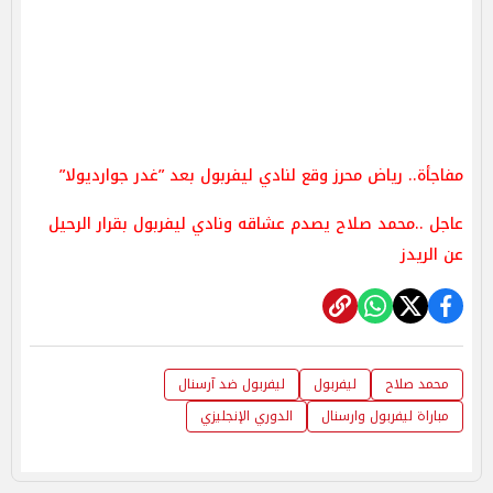
مفاجأة.. رياض محرز وقع لنادي ليفربول بعد ”غدر جوارديولا”
عاجل ..محمد صلاح يصدم عشاقه ونادي ليفربول بقرار الرحيل
عن الريدز
محمد صلاح
ليفربول
ليفربول ضد آرسنال
مباراة ليفربول وارسنال
الدوري الإنجليزي