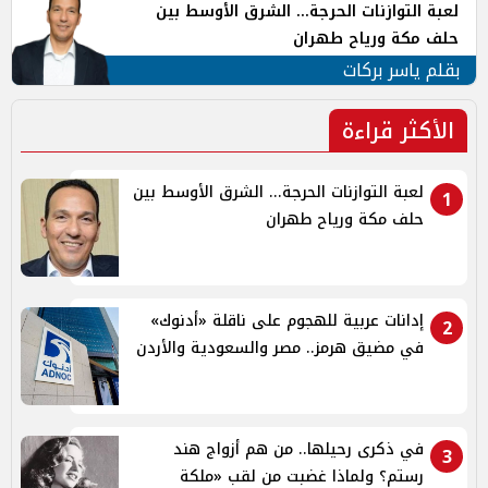
لعبة التوازنات الحرجة... الشرق الأوسط بين
حلف مكة ورياح طهران
بقلم ياسر بركات
الأكثر قراءة
لعبة التوازنات الحرجة... الشرق الأوسط بين
1
حلف مكة ورياح طهران
إدانات عربية للهجوم على ناقلة «أدنوك»
2
في مضيق هرمز.. مصر والسعودية والأردن
في ذكرى رحيلها.. من هم أزواج هند
3
رستم؟ ولماذا غضبت من لقب «ملكة