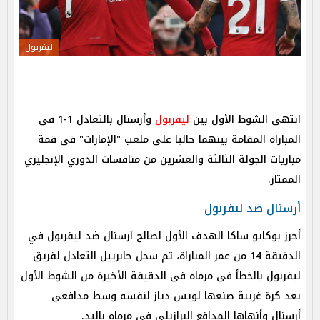
ليفربول
انتهى الشوط الأول بين
ليفربول
وأرسنال بالتعادل 1-1 فى
المباراة المقامة بينهما حاليا على ملعب "الإمارات" فى قمة
مباريات الجولة الثالثة والعشرين من منافسات الدوري الإنجليزي
الممتاز.
أرسنال ضد ليفربول
أحرز بوكايو ساكا الهدف الأول لصالح آرسنال ضد ليفربول في
الدقيقة 14 من عمر المباراة، ثم سجل جابرييل التعادل لفريق
ليفربول بالخطأ فى مرماه فى الدقيقة الأخيرة من الشوط الأول
بعد كرة غريبة صنعها لويس دياز لنفسه وسط مدافعى
أرسنال وأنهاها المدافع البرازيلى فى مرماه باليد.