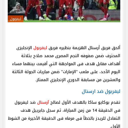
ليفربول
ألحق فريق أرسنال الهزيمة بنظيره فريق
ليفربول
الإنجليزى
المحترف ضمن صفوفه النجم المصرى محمد صلاح بثلاثة
أهداف مقابل هدف فى المواجهة التي أقيمت بينهما مساء
اليوم الأحد، على ملعب "الإمارات" ضمن مباريات الجولة الثالثة
والعشرين من مسابقة الدوري الإنجليزي الممتاز.
ليفربول ضد ارسنال
تقدم بوكايو ساكا بالهدف الأول لصالح
آرسنال
ضد ليفربول
في الدقيقة 14 من زمن المباراة، ثم سجل جابرييل هدف
التعادل للريدز بالخطأ فى مرماه فى الدقيقة الأخيرة من الشوط
الأول.