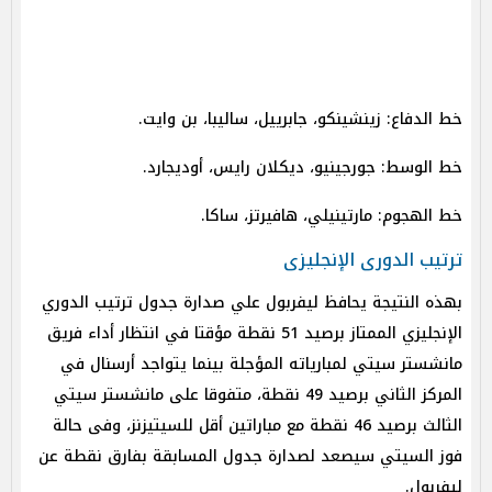
خط الدفاع: زينشينكو، جابرييل، ساليبا، بن وايت.
خط الوسط: جورجينيو، ديكلان رايس، أوديجارد.
خط الهجوم: مارتينيلي، هافيرتز، ساكا.
ترتيب الدورى الإنجليزى
بهذه النتيجة يحافظ ليفربول علي صدارة جدول ترتيب الدوري
الإنجليزي الممتاز برصيد 51 نقطة مؤقتا في انتظار أداء فريق
مانشستر سيتي لمبارياته المؤجلة بينما يتواجد أرسنال في
المركز الثاني برصيد 49 نقطة، متفوقا على مانشستر سيتي
الثالث برصيد 46 نقطة مع مباراتين أقل للسيتيزنز، وفى حالة
فوز السيتي سيصعد لصدارة جدول المسابقة بفارق نقطة عن
ليفربول.