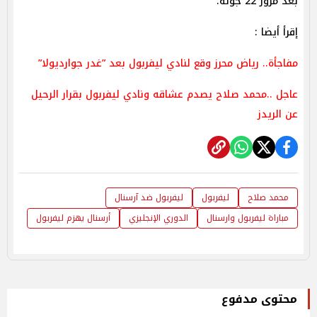
بعد مرور 22 جولة.
إقرأ أيضا :
مفاجأة.. رياض محرز وقع لنادي ليفربول بعد ”غدر جوارديولا”
عاجل ..محمد صلاح يصدم عشاقه ونادي ليفربول بقرار الرحيل
عن الريدز
محمد صلاح
ليفربول
ليفربول ضد آرسنال
مباراة ليفربول وارسنال
الدوري الإنجليزي
أرسنال يهزم ليفربول
محتوى مدفوع