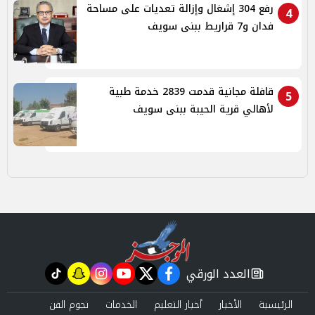
رفع 304 إشغال وإزالة تعديات على مساحة
4
فدان و7 قراريط ببنى سويف
قافلة مجانية قدمت 2839 خدمة طبية
5
لأهالي قرية الحيبة ببنى سويف
العدد الورقي
tiktok
snapchat
instagram
youtube
twitter
facebook
newspaper
الرئيسية
الأخبار
أخبار التعليم
الخدمات
نجوم الفن