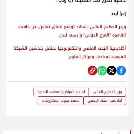
عالمية تندرج تحت التنصيف Q1 وQ2 .
إقرأ أيضا
وزير التعليم العالي يشهد توقيع اتفاق تعاون بين جامعة
القاهرة ”الفرع الدولي” وإيست لندن
أكاديمية البحث العلمي والتكنولوجيا تحتفل بتدشين الشبكة
القومية لمتاحف ومراكز العلوم
وزير التعليم العالى
اجتماع المراكز والمعاهد البحثية
أكاديمية البحث العلمي
معهد بحوث الإلكترونيات