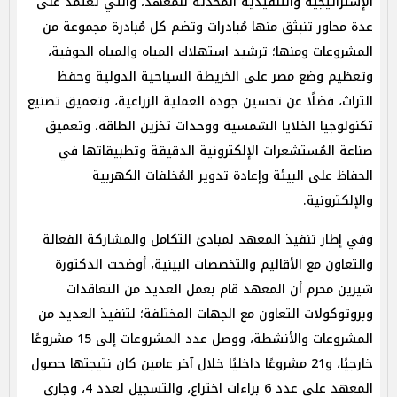
الإستراتيجية والتنفيذية المُحدثة للمعهد، والتي تعتمد على
عدة محاور تنبثق منها مُبادرات وتضم كل مُبادرة مجموعة من
المشروعات ومنها؛ ترشيد استهلاك المياه والمياه الجوفية،
وتعظيم وضع مصر على الخريطة السياحية الدولية وحفظ
التراث، فضلًا عن تحسين جودة العملية الزراعية، وتعميق تصنيع
تكنولوجيا الخلايا الشمسية ووحدات تخزين الطاقة، وتعميق
صناعة المُستشعرات الإلكترونية الدقيقة وتطبيقاتها في
الحفاظ على البيئة وإعادة تدوير المُخلفات الكهربية
والإلكترونية.
وفي إطار تنفيذ المعهد لمبادئ التكامل والمشاركة الفعالة
والتعاون مع الأقاليم والتخصصات البينية، أوضحت الدكتورة
شيرين محرم أن المعهد قام بعمل العديد من التعاقدات
وبروتوكولات التعاون مع الجهات المختلفة؛ لتنفيذ العديد من
المشروعات والأنشطة، ووصل عدد المشروعات إلى 15 مشروعًا
خارجيًا، و21 مشروعًا داخليًا خلال آخر عامين كان نتيجتها حصول
المعهد على عدد 6 براءات اختراع، والتسجيل لعدد 4، وجاري