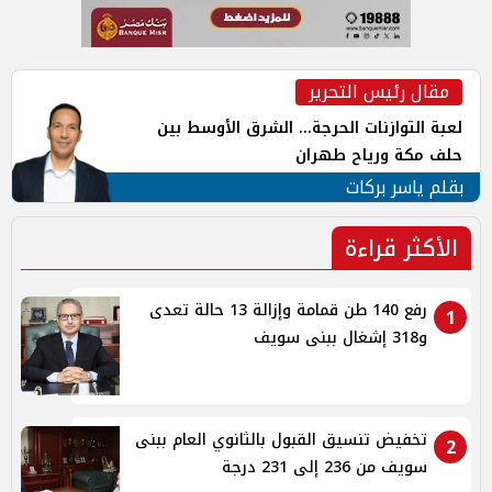
مقال رئيس التحرير
لعبة التوازنات الحرجة... الشرق الأوسط بين
حلف مكة ورياح طهران
بقلم ياسر بركات
الأكثر قراءة
رفع 140 طن قمامة وإزالة 13 حالة تعدى
1
و318 إشغال ببنى سويف
تخفيض تنسيق القبول بالثانوي العام ببنى
2
سويف من 236 إلى 231 درجة