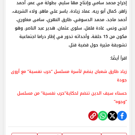
إخراج محمد سامي وإنتاج مها سليم، بطولة مي عمر، أحمد
زاهر، كمال أبو ريه، عماد زيادة، ياسر علي ماهر، ولاء الشريف،
أحمد ماجد، محمد الدسوقي، طارق النهري، سامى مغاوري،
لبنى ونس، غادة فلفل، سلوى عثمان، هدير عبد الناصر، وهو
مكون من 15 حلقة، وأحداثه تدور في إطار دراما اجتماعية
تشويقة مثيرة حول قضية قتل.
اقرأ أيضًا:
زياد طارق شعبان ينضم لأسرة مسلسل ”حرب نفسية” مع أروى
جودة
حسناء سيف الدين تنضم لحكاية”حرب نفسية” من مسلسل
”وجوه”