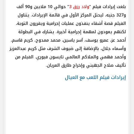
بلغت إيرادات فيلم "
ولاد رزق 3
" حوالي 10 ملايين و90 ألف
و327 جنيه، ليحتل المركز الأول في قائمة الإيرادات. يتناول
الفيلم قصة أشقاء ينفذون عمليات إجرامية ويقررون التوبة،
لكنهم يعودون لمهمة إجرامية أخيرة. يشارك في البطولة
أحمد عز، عمرو يوسف، آسر ياسين، محمد ممدوح، كريم قاسم،
وأسماء جلال، بالإضافة إلى ضيوف الشرف مثل كريم عبدالعزيز
وأحمد فهمي والملاكم العالمي تايسون فيوري. الفيلم من
تأليف صلاح الجهيني وإخراج طارق العريان.
إيرادات فيلم اللعب مع العيال