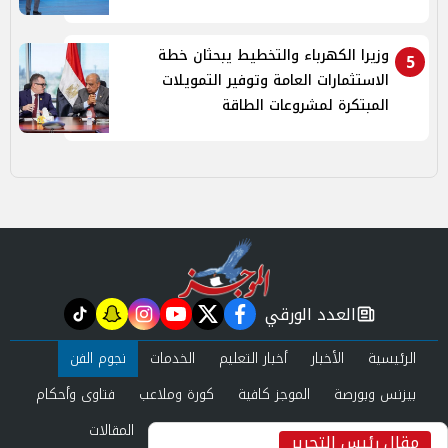
وزيرا الكهرباء والتخطيط يبحثان خطة
5
الاستثمارات العامة وتوفير التمويلات
المبتكرة لمشروعات الطاقة
العدد الورقي
tiktok
snapchat
instagram
youtube
twitter
facebook
newspaper
الرئيسية
الأخبار
أخبار التعليم
الخدمات
نجوم الفن
بيزنس وبورصة
الموجز كافية
كورة وملاعب
فتاوى وأحكام
صحة وجمال
عرب وعالم
حوادث ومحاكم
المقالات
مقال رئيس التحرير