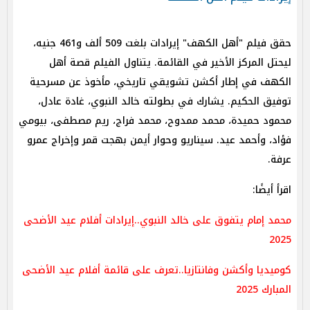
حقق فيلم "أهل الكهف" إيرادات بلغت 509 ألف و461 جنيه،
ليحتل المركز الأخير في القائمة. يتناول الفيلم قصة أهل
الكهف في إطار أكشن تشويقي تاريخي، مأخوذ عن مسرحية
توفيق الحكيم. يشارك في بطولته خالد النبوي، غادة عادل،
محمود حميدة، محمد ممدوح، محمد فراج، ريم مصطفى، بيومي
فؤاد، وأحمد عيد. سيناريو وحوار أيمن بهجت قمر وإخراج عمرو
عرفة.
اقرأ أيضًا:
محمد إمام يتفوق على خالد النبوي..إيرادات أفلام عيد الأضحى
2025
كوميديا وأكشن وفانتازيا..تعرف على قائمة أفلام عيد الأضحى
المبارك 2025