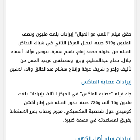
حقق فيلم "اللعب مع العيال" إيرادات بلغت مليون ونصف
المليون و519 جنيه، ليحتل المركز الثاني في شباك التذاكر.
الفيلم من بطولة محمد إمام، باسم سمرة، بيومي فؤاد، أسماء
جلال، حجاج عبدالعظيم، ويزو، ومصطفى غريب. العمل من
تأليف وإخراج شريف عرفة وإنتاج هشام عبدالخالق وآلاء لاشين.
إيرادات عصابة الماكس
جاء فيلم "عصابة الماكس" في المركز الثالث بإيرادات بلغت
مليون و15 ألف و726 جنيه. يدور الفيلم في إطار أكشن
كوميدي حول شخصية المكسيكي، مجرم ونصاب يقرر الاستعانة
بفريق لمساعدته في مهمة كبيرة.
إيرادات فيلم أهل الكهف