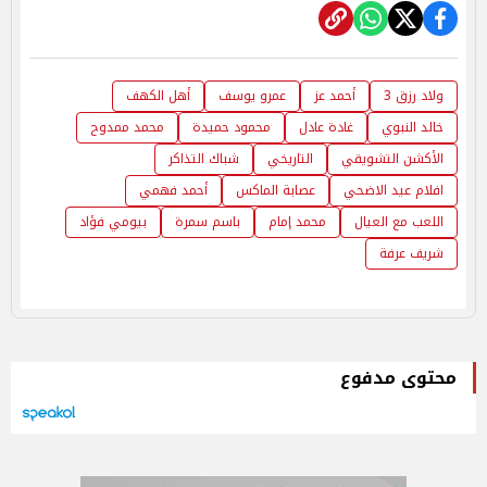
ولاد رزق 3
أحمد عز
عمرو يوسف
أهل الكهف
خالد النبوي
غادة عادل
محمود حميدة
محمد ممدوح
الأكشن التشويقي
التاريخي
شباك التذاكر
افلام عيد الاضحي
عصابة الماكس
أحمد فهمي
اللعب مع العيال
محمد إمام
باسم سمرة
بيومي فؤاد
شريف عرفة
محتوى مدفوع