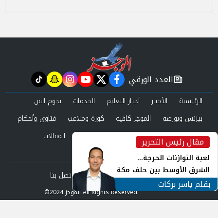
العدد الورقي
tiktok
snapchat
instagram
youtube
twitter
facebook
newspaper
الرئيسية
الأخبار
أخبار التعليم
الخدمات
نجوم الفن
بيزنس وبورصة
الموجز كافية
كورة وملاعب
فتاوى وأحكام
صحة وجمال
عرب وعالم
حوادث ومحاكم
المقالات
مقال رئيس التحرير
inst
العدد الورقي
لعبة التوازنات الحرجة...
الشرق الأوسط بين حلف مكة
من نحن
سياسة الخصوصية
اتصل بنا
ورياح طهران
بقلم ياسر بركات
©2024 الموجز All Rights Reserved.
Powered by