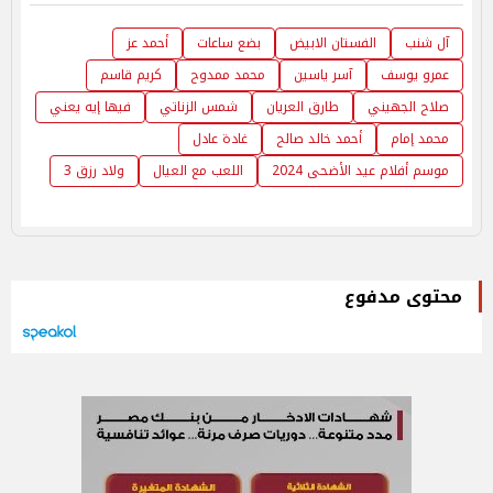
آل شنب
الفستان الابيض
بضع ساعات
أحمد عز
عمرو يوسف
آسر ياسين
محمد ممدوح
كريم قاسم
صلاح الجهيني
طارق العريان
شمس الزناتي
فيها إيه يعني
محمد إمام
أحمد خالد صالح
غادة عادل
موسم أفلام عيد الأضحى 2024
اللعب مع العيال
ولاد رزق 3
محتوى مدفوع