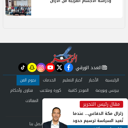
ودراسة الأجسام القريبة من الأرض
العدد الورقي
tiktok
snapchat
instagram
youtube
twitter
facebook
newspaper
الرئيسية
الأخبار
أخبار التعليم
الخدمات
نجوم الفن
بيزنس وبورصة
الموجز كافية
كورة وملاعب
فتاوى وأحكام
صحة وجمال
عرب وعالم
حوادث ومحاكم
المقالات
مقال رئيس التحرير
inst
العدد الورقي
زلزال مكة الدفاعي... عندما
تُعيد السياسة ترسيم حدود
من نحن
سياسة الخصوصية
اتصل بنا
الأمن القومي العربي