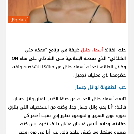
أسماء جلال
حلت الفنانة
أسماء جلال
ضيفة في برنامج "معكم منى
الشاذلي" الذي تقدمه الإعلامية منى الشاذلي على قناة ON.
وخلال الحلقة، تحدثت أسماء جلال عن حياتها الشخصية ونفت
خضوعها لأي عمليات تجميل.
حب الطفولة لوائل جسار
تابعت أسماء جلال الحديث عن حبها الكبير للفنان وائل جسار،
قائلة: "أنا بحب وائل جسار جدا، وكنت من الشخصيات اللى بتلزق
صوره فوق السرير، والموضوع تطور إني بقيت أحضر كل
حفلاته، ودايما ألبس فستان عشان يلتف نظره. بس كنت
صغيرة وقتها، وما كنش بياخد باله، بس أنا في مرة روحت