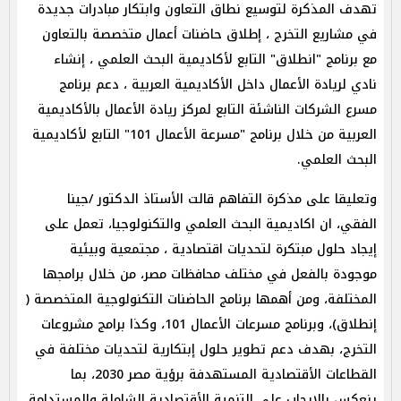
تهدف المذكرة لتوسيع نطاق التعاون وابتكار مبادرات جديدة
في مشاريع التخرج ، إطلاق حاضنات أعمال متخصصة بالتعاون
مع برنامج "انطلاق" التابع لأكاديمية البحث العلمي ، إنشاء
نادي لريادة الأعمال داخل الأكاديمية العربية ، دعم برنامج
مسرع الشركات الناشئة التابع لمركز ريادة الأعمال بالأكاديمية
العربية من خلال برنامج "مسرعة الأعمال 101" التابع لأكاديمية
البحث العلمي.
وتعليقا على مذكرة التفاهم قالت الأستاذ الدكتور /جينا
الفقي، ان اكاديمية البحث العلمي والتكنولوجيا، تعمل على
إيجاد حلول مبتكرة لتحديات اقتصادية ، مجتمعية وبيئية
موجودة بالفعل في مختلف محافظات مصر، من خلال برامجها
المختلفة، ومن أهمها برنامج الحاضنات التكنولوجية المتخصصة (
إنطلاق)، وبرنامج مسرعات الأعمال 101، وكذا برامج مشروعات
التخرج، بهدف دعم تطوير حلول إبتكارية لتحديات مختلفة في
القطاعات الأقتصادية المستهدفة برؤية مصر 2030، بما
ينعكس بالايجاب علي التنمية الأقتصادية الشاملة والمستدامة.