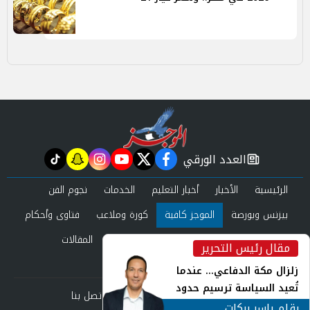
العدد الورقي
tiktok
snapchat
instagram
youtube
twitter
facebook
newspaper
الرئيسية
الأخبار
أخبار التعليم
الخدمات
نجوم الفن
بيزنس وبورصة
الموجز كافية
كورة وملاعب
فتاوى وأحكام
صحة وجمال
عرب وعالم
حوادث ومحاكم
المقالات
مقال رئيس التحرير
inst
العدد الورقي
زلزال مكة الدفاعي... عندما
تُعيد السياسة ترسيم حدود
من نحن
سياسة الخصوصية
اتصل بنا
الأمن القومي العربي
بقلم ياسر بركات