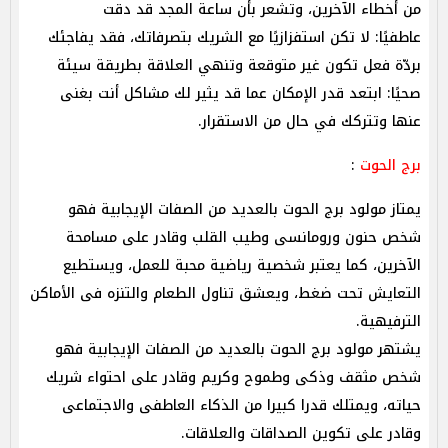
من أخطاء الآخرين، وتشعر بأن ساعة المجد قد دقت
عاطفيًا: لا تكن استفزازيًا مع الشريك بتصرفاتك، فقد يفاجئك
بردّة فعل تكون غير متوقعة وتنهي العلاقة بطريقة سيئة
صحيًا: ابتعد قدر الإمكان عما قد يثير لك مشاكل أنت بغنى
عنها وتتركك في حال من الاستقرار.
برج الحوت
:
يمتاز مولود برج الحوت بالعديد من الصفات الإيجابية فهو
شخص حنون ورومانسى وطيب القلب وقادر على مسامحة
الآخرين، كما يعتبر شخصية رياضية محبة للعمل، ويستطيع
التعايش تحت ضغط، ويعشق تناول الطعام والتنزه فى الأماكن
الترفيهية.
يشتهر مولود برج الحوت بالعديد من الصفات الإيجابية فهو
شخص مثقف وذكى وطموح وكريم وقادر على احتواء شريك
حياته، ويمتلك قدرا كبيرا من الذكاء العاطفى والاجتماعى
وقادر على تكوين الصداقات والعلاقات.