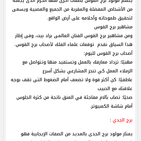
يتسم مولود برج القوس بصفات أخرى منها الكرم الذى يجعله
من الأشخاص المفضلة والمقربة من الجميع والعصبية ويسعى
لتحقيق طموحاته وأحلامه على أرض الواقع.
مشاهير برج القوس
ومن مشاهير برج القوس الفنان العالمى براد بيت، وفى إطار
هذا السياق نقدم توقعات علماء الفلك لأصحاب برج القوس.
أصحاب برج القوس لليوم:
مهنيًا: تزداد معارفك بالعمل وتستفيد منها وتتواصل مع
الزملاء العمل كي تنجز المشارعي بشكل أسرع
عاطفيًا: كن أكثر قوة ولا تضعف أمام الضغوط التى تقف بوجه
علاقتك مع الحبيب
صحيًا: تصاب بآلام مفاجئة في العنق ناتجة من كثرة الجلوس
أمام شاشة الكمبيوتر.
برج الجدي
:
يمتاز مولود برج الجدى بالعديد من الصفات الإيجابية فهو