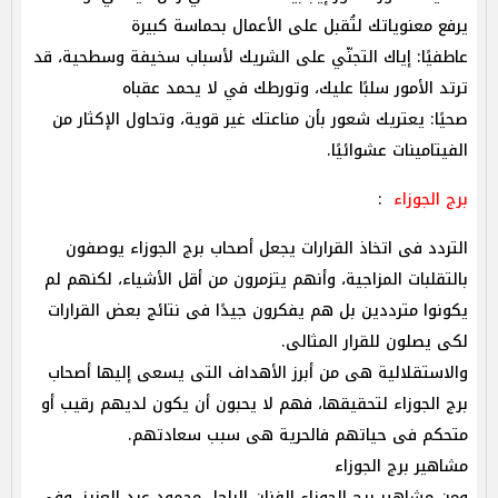
يرفع معنوياتك لتُقبل على الأعمال بحماسة كبيرة
عاطفيًا: إياك التجنّي على الشريك لأسباب سخيفة وسطحية، قد
ترتد الأمور سلبًا عليك، وتورطك في لا يحمد عقباه
صحيًا: يعتريك شعور بأن مناعتك غير قوية، وتحاول الإكثار من
الفيتامينات عشوائيًا.
برج الجوزاء
:
التردد فى اتخاذ القرارات يجعل أصحاب برج الجوزاء يوصفون
بالتقلبات المزاجية، وأنهم يتزمرون من أقل الأشياء، لكنهم لم
يكونوا مترددين بل هم يفكرون جيدًا فى نتائج بعض القرارات
لكى يصلون للقرار المثالى.
والاستقلالية هى من أبرز الأهداف التى يسعى إليها أصحاب
برج الجوزاء لتحقيقها، فهم لا يحبون أن يكون لديهم رقيب أو
متحكم فى حياتهم فالحرية هى سبب سعادتهم.
مشاهير برج الجوزاء
ومن مشاهير برج الجوزاء الفنان الراحل محمود عبد العزيز، وفى