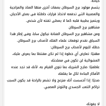
حياته.
يتسم مولود برج السرطان بصفات أخرى منها العناد والمزاجية
والعصبية التى تدفعه لاتخاذ قرارات خاطئة فى بعض الأحيان،
ويتميز بطيبة قلبه كما لا يعطى ثقته لأى شخص.
مشاهير برج السرطان
ومن مشاهير برج السرطان الفنانة نيكول سابا، وفى إطار هذا
السياق نقدم توقعات علماء الفلك لأصحاب برج السرطان.
حظك لليوم لأصحاب برج السرطان:
مهنيًا: تعارض أي خطوة إذا لم تكن مقتنعًا بما يعرض عليك،
العشوائية لن تكون في مصلحتك
عاطفيًا: صارح الشريك بما تنوي القيام به، لأنك قد تجد عنده
الأفكار البناءة لكل ما يقلقك
صحيًا: إذا أحسست أنك منزعج ولا تشعر بالراحة قد يكون السبب
تراكم التعب الجسدي والتوتر العصبي.
لا يفوتك