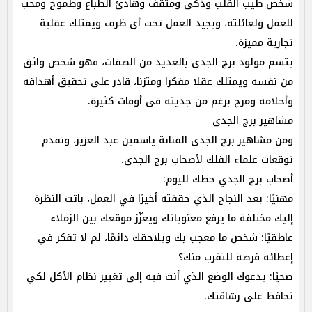
شخص طيب القلب وذكى ومثقف وهادئ الطباع وطموح ومحب
للعمل ولعائلته، ويجيد العمل تحت أى ظرف ويمتلك عقلية
تجارية مميزة.
يتسم مولود برج الجدى بالعديد من الصفات، فهو شخص واثق
من نفسه ويمتلك عقلا مفكرا ومتزنا، قادر على تحقيق أهدافه
وأحلامه ومرح برغم من جديته فى أوقات كثيرة.
مشاهير برج الجدى
ومن مشاهير برج الجدى الفنانة ياسمين عبد العزيز، ونقدم
توقعات علماء الفلك لأصحاب برج الجدى.
أصحاب برج الجدي حظك لليوم:
مهنيًا: بعد النجاح الذي حققته أخيرًا في العمل، باتت النظرة
إليك مختلفة ما يرفع معنوياتك ويعزّز موقعك بين الزملاء
عاطقيًا: شخص ما معجب بك ويلاحقك دائمًا، لم لا تفكر في
إعطائه فرصة للتقرب منك؟
صحيًا: يدعوك الوضع الذي أنت فيه إلى تغيير نظام الأكل لكي
تحافظ على رشاقتك.