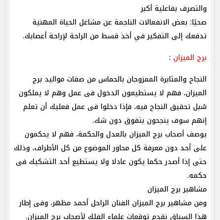
والتصرف بفاعلية أكبر
صحيًا: بعض الانفعالات الناجمة عن مشاغل الحياة المهنية
تدفعك إلى التفكير في أخذ قسط من الراحة لإراحة أعصابك.
برج الميزان
:
النجاح والمثابرة الممزوجان بالحماس من صفات مواليد برج
الميزان، فهم لا يستطيعون الدخول فى عمل وهم لا ‏يملكون
سُبل تحقيق النجاح فيه، فإذا دخلوا فى عمل فعليك أن تعلم
إنهم سوف ينجحون بتفوق ‏دون شك.‏
يوصف أصحاب برج الميزان بالعدل والحكمة، فهم لا يحكمون
على أحد دون معرفة كل محاور ‏الموضوع من كل الأطراف، وذلك
حتى إذا أصدر حكما يكون عادلا ولا يستطيع أحد ‏التشكيك فى
حكمه.‏
مشاهير برج الميزان
ومن مشاهير برج الميزان الفنان الراحل أحمد مظهر، وفى إطار
هذا السياق نقدم توقعات علماء الفلك لأصحاب برج الميزان.