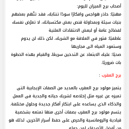
أصحاب برج الميزان لليوم:
مهنيًا: حاذر هواجس وافكارًا سودًا تنتابك، فقد تتّهم بعضهم
بنيات سيئة وبمحاولة قنص بعض مكتسباتك، لا تعرّض نفسك
لفضائح عامة أو لبعض الانتقادات العلنية
عاطفيًا: فتور في العلاقة مع الشريك، لكن ذلك لن يدوم
وستعود المياه الى مجاريها
صحيًا: عليك الابتعاد عن التدخين سريعًا، والقيام بهذه الخطوة
بات ضروريًا.
برج العقرب
:
يتميز مولود برج العقرب بالعديد من الصفات الإيجابية التى
تميزه عن غيره مثل إخلاصه لشريك حياته والجدية فى العمل
والذكاء الذى يساعده على ابتكار أفكار جديدة وحلول مختلفة.
يتسم مولود برج العقرب بصفات أخرى منها تمتعه بشخصية
قيادية والرومانسية والحرص على حفظ أسرار الآخرين، لذلك هو
من أفضل الأصدقاء لمن حوله.