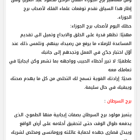
إطار هذا السياق نقدم توقعات علماء الفلك ‏لأصحاب برج
الجوزاء. ‎
حظك اليوم لأصحاب برج الجوزاء:
مهنيًا: تظهر قدرة على الخلق والابداع وتميل الى تقديم
المساعدة للزملاء ما يرفع من رصيدك بينهم، وتلمس ذلك عند
أوّل اختبار جدّي في العمل وتجدهم إلى جانبك
عاطفيًا: لا تبرر أخطاء الحبيب وواجهه بما تشعر وكن ايجابيًا في
تعاملك معه
صحيًا: إرادتك القوية تسمح لك التخلص من كل ما يهدم صحتك
ويبقيك في حال سليمة.
برج السرطان
:
يتميز مولود برج السرطان بصفات إيجابية منها الطموح، الذى
يدفعه طوال الوقت حتى لتحقيق أحلامه على أرض الواقع
ويبذل قصارى جهده لحماية عائلته ورومانسى ومخلص لشريك