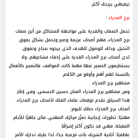
ترفيهي يريحك أكثر.
برج العذراء
:
تحمل الصعاب والقدرة على مواجهة المشاكل من أبرز صفات
برج العذراء، فهم أصحاب عزيمة وصبر وتحمل بشكل يفوق
التخيل، وذلك للوصول للهدف الذى يرجوه بنجاح وتفوق.
لدى أصحاب برج العذراء القدرة على إخفاء مشاعرهم، ولا
يستطيعون التعبير عنها مهما كانت المواقف، فالتعبير بالأفعال
بالنسبة لهم أهم وأوقع من الكلام.
مشاهير برج العذراء
ومن مشاهير برج العذراء الفنان حسين الجسمى، وفى إطار
هذا السياق نقدم توقعات علماء الفلك لأصحاب برج العذراء.‎
أصحاب برج العذراء حظك لليوم:
مهنيًا: تطورات إيجابية تعزّز مركزك المهني، فكن جاهزًا للأيام
المقبلة، فهي قد تكون أكثر إشراقًا
عاطفيًا: أنانية الشريك باتت مزعجة جدًا، لذا عليك تدارك الأمر