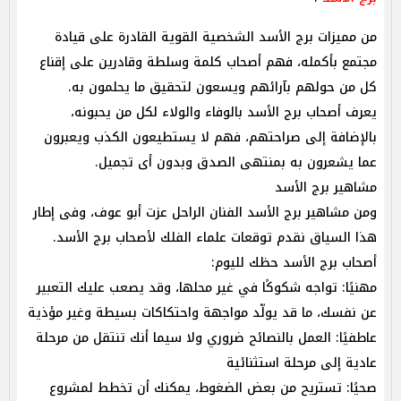
من مميزات برج الأسد الشخصية القوية القادرة على قيادة
مجتمع بأكمله، فهم أصحاب كلمة وسلطة وقادرين على إقناع
كل من حولهم بآرائهم ويسعون لتحقيق ما يحلمون به.
يعرف أصحاب برج الأسد بالوفاء والولاء لكل من يحبونه،
بالإضافة إلى صراحتهم، فهم لا يستطيعون الكذب ويعبرون
عما يشعرون به بمنتهى الصدق وبدون أى تجميل.
مشاهير برج الأسد
ومن مشاهير برج الأسد الفنان الراحل عزت أبو عوف، وفى إطار
هذا السياق نقدم توقعات علماء الفلك ‏لأصحاب برج الأسد.‎
أصحاب برج الأسد حظك لليوم:
مهنيًا: تواجه شكوكًا في غير محلها، وقد يصعب عليك التعبير
عن نفسك، ما قد يولّد مواجهة واحتكاكات بسيطة وغير مؤذية
عاطفيًا: العمل بالنصائح ضروري ولا سيما أنك تنتقل من مرحلة
عادية إلى مرحلة استثنائية
صحيًا: تستريح من بعض الضغوط، يمكنك أن تخطط لمشروع