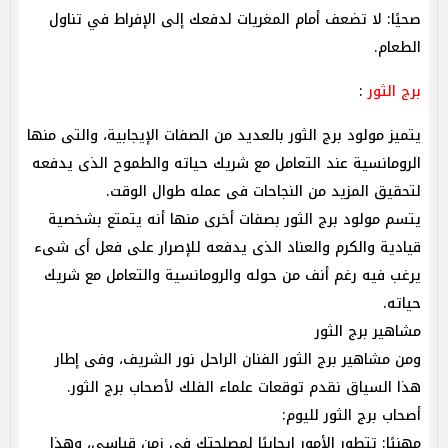
صحيًا: لا تضعف أمام المغريات لدفعك إلى الإفراط في تناول
الطعام.
برج الثور
:
يتميز مولود برج الثور بالعديد من الصفات الإيجابية، والتى منها
الرومانسية عند التعامل مع شريك حياته والطموح الذى يدفعه
لتحقيق المزيد من النجاحات فى عمله طوال الوقت.
يتسم مولود برج الثور بصفات أخرى منها أنه يتمتع بشخصية
قيادية والكرم والعناد الذى يدفعه للإصرار على فعل أى شىء
يرغب فيه رغم أنف من حوله والرومانسية والتعامل مع شريك
حياته.
مشاهير برج الثور
ومن مشاهير برج الثور الفنان الراحل نور الشريف، وفى إطار
هذا السياق نقدم توقعات علماء الفلك لأصحاب برج الثور.
أصحاب برج الثور لليوم:
مهنيًا: تتطور الأمور إيجابيًا لمصلحتك في زمن قياسي، وهذا