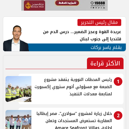
مقال رئيس التحرير
عربدة القوة وعجز الضمير... درس الدم من
قلنديا إلى جنوب لبنان
بقلم ياسر بركات
الأكثر قراءة
رئيس المحطات النووية يتفقد مشروع
1
الضبعة مع مسؤولي أتوم ستروي إكسبورت
لمتابعة معدلات التنفيذ
خلال زيارة لمشروع "سولاري"، مصر إيطاليا
2
العقارية تستعرض المستجدات وتعلن
إطلاق Amare Seafront Villas