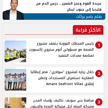
عربدة القوة وعجز الضمير... درس الدم من
قلنديا إلى جنوب لبنان
بقلم ياسر بركات
الأكثر قراءة
رئيس المحطات النووية يتفقد مشروع
1
الضبعة مع مسؤولي أتوم ستروي إكسبورت
لمتابعة معدلات التنفيذ
خلال زيارة لمشروع "سولاري"، مصر إيطاليا
2
العقارية تستعرض المستجدات وتعلن
إطلاق Amare Seafront Villas
محافظ بنى سويف: تكليف رؤساء المدن
3
وشركة المياه لحل مشكلة العجرة والزيتون