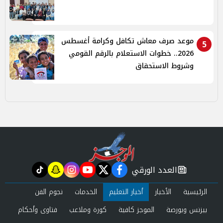
موعد صرف معاش تكافل وكرامة أغسطس
5
2026.. خطوات الاستعلام بالرقم القومي
وشروط الاستحقاق
العدد الورقي
tiktok
snapchat
instagram
youtube
twitter
facebook
newspaper
الرئيسية
الأخبار
أخبار التعليم
الخدمات
نجوم الفن
بيزنس وبورصة
الموجز كافية
كورة وملاعب
فتاوى وأحكام