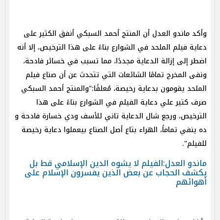
وأكد ماندو العدل أن المنتج أحمد السبكي أنفق الكثير على
دعاية فيلم الملحد في الشوارع بناءً على هذا الترخيص، إلا أنه
اضطر إلى إزالة الدعاية مجددًا، مما تسبب في خسائر فادحة،
ونفى المخرج تمامًا الشائعات التي تتحدث عن أن صناع فيلم
الملحد يقومون بدعاية رخيصة، مُعلقًا:"والمنتج أحمد السبكي
صرف كتير علي دعاية الفيلم في الشوارع بناءً على هذا
الترخيص، ورجع شال الدعاية تاني للأسف ودي خسارة فادحة و
ده ينفي تماماً، الهراء بتاع أصل الصناع بيعملوا دعاية رخيصة
للفيلم".
ماندو العدل:الفيلم لا يشوه الدين الإسلامي قط بل
يكشف الحجاب عن بعض الذين يفسرون الإسلام على
أهوائهم