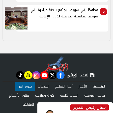
محافظ بني سويف يجتمع بلجنة مبادرة بني
5
سويف محافظة صديقة لذوي الإعاقة
العدد الورقي
tiktok
snapchat
instagram
youtube
twitter
facebook
newspaper
الرئيسية
الأخبار
أخبار التعليم
الخدمات
نجوم الفن
بيزنس وبورصة
الموجز كافية
كورة وملاعب
فتاوى وأحكام
صحة وجمال
عرب وعالم
حوادث ومحاكم
المقالات
مقال رئيس التحرير
inst