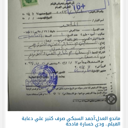
ماندو العدل:أحمد السبكي صرف كتير علي دعاية
الفيلم.. ودي خسارة فادحة