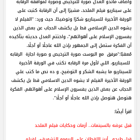
وأضاف ماندو العدل صورة للترخيص وصورة لموافقة الرقابة
على سيناريو فيلم الملحد، مشيرًا إلى أن الرقابة كتبت على
الورقة الأخيرة للسيناريو شكرًا وتوضيحًا، حيث ورد: "الفيلم لا
يشوه الدين الإسلامي قط بل يكشف الحجاب عن بعض الذين
يفسرون الإسلام على أهوائهم"، واختتم العدل حديثه بتأكيده
أن الفكرة ستصل إلى الجمهور بإذن الله عاجلًا أو آجلًا،
مُعقبًا:"مرفق مع البوست صورة الترخيص و صورة اجازة الرقابه
للسيناريو، اللي لأول مرة الرقابه تكتب في الورقة الأخيرة
للسيناريو ما يشبه الشكر و التوضيح، و ده نص ما كتب علي
الورقة الأخيرة الفيلم لا يشوه الدين الاسلامي قط بل يكشف
الحجاب عن بعض الذين يفسرون الإسلام على أهوائهم، الفكرة
هتوصل هتوصل بإذن الله عاجلًا أو آجلًا".
اقرأ أيضًا:
قبل عرضه بالسينمات.. أزمات وحكايات فيلم الملحد
قبل طرحه.. أبرز اللقطات على البرومو التشويقي لفيلم