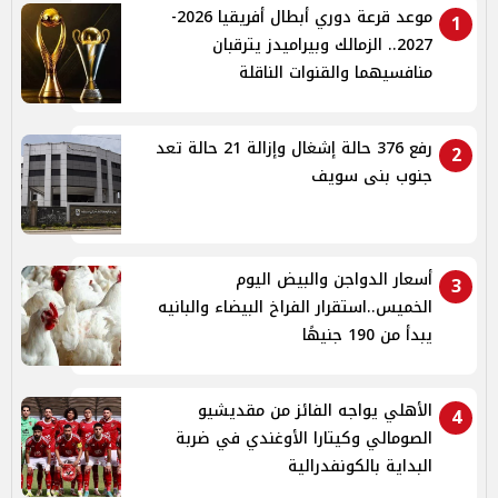
موعد قرعة دوري أبطال أفريقيا 2026-
1
2027.. الزمالك وبيراميدز يترقبان
منافسيهما والقنوات الناقلة
رفع 376 حالة إشغال وإزالة 21 حالة تعد
2
جنوب بنى سويف
أسعار الدواجن والبيض اليوم
3
الخميس..استقرار الفراخ البيضاء والبانيه
يبدأ من 190 جنيهًا
الأهلي يواجه الفائز من مقديشيو
4
الصومالي وكيتارا الأوغندي في ضربة
البداية بالكونفدرالية