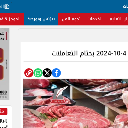
ال
ات
ار التعليم
الخدمات
نجوم الفن
بيزنس وبورصة
الموجز كافي
ت
مق
زلزا
تُعي