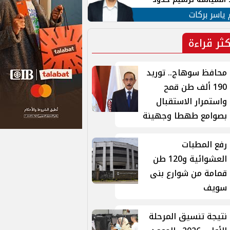
ن القومي العربي
 ياسر بركات
كثر قراءة
محافظ سوهاج.. توريد
190 ألف طن قمح
واستمرار الاستقبال
بصوامع طهطا وجهينة
رفع المطبات
العشوائية و120 طن
قمامة من شوارع بنى
سويف
نتيجة تنسيق المرحلة