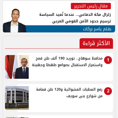
مقال رئيس التحرير
زلزال مكة الدفاعي... عندما تُعيد السياسة
ترسيم حدود الأمن القومي العربي
بقلم ياسر بركات
الأكثر قراءة
محافظ سوهاج.. توريد 190 ألف طن قمح
1
واستمرار الاستقبال بصوامع طهطا وجهينة
رفع المطبات العشوائية و120 طن قمامة
2
من شوارع بنى سويف