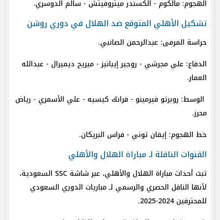
الهجوم: مالكوم - ألكسندر ميتروفيتش - سالم الدوسري.
تشكيل الأهلي المتوقع ضد الهلال في دوري روشن
حراسة المرمى: عبدالرحمن الصانبي.
الدفاع: علي مجرشي - روجير إيبانيز - ميريح ديميرال - عبدالله
العمار.
الوسط: روبرتو فيرمينو - فرانك كيسيه - علي الأسمري - رياض
محرز.
خط الهجوم: إيفان توني - فراس البريكان.
القنوات الناقلة لـ مباراة الهلال والأهلي
تبث أحداث مباراة الهلال والأهلي، عبر شاشة SSC السعودية،
لأنها الناقل الحصري والرسمي لـ مباريات الدوري السعودي
للمحترفين 2024-2025.