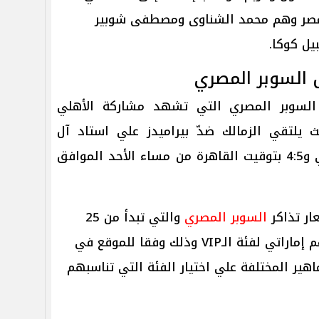
مصر وهم محمد الشناوى ومصطفى شوبير
يل كوكا.
 السوبر المصري
 السوبر المصري التي تشهد مشاركة الأهلي
يث يلتقي الزمالك ضدّ بيراميدز علي استاد آل
نهيان في الساعة 5:5 بتوقيت دبي و4:5 بتوقيت القاهرة من مساء الأحد الموافق
ار تذاكر
السوبر المصري
والتي تبدأ من 25
درهما إماراتيا، وتصل إلى 800 درهم إماراتي لفئة الـVIP وذلك وفقا للموقع في
هير المختلفة علي اختيار الفئة التي تناسبهم