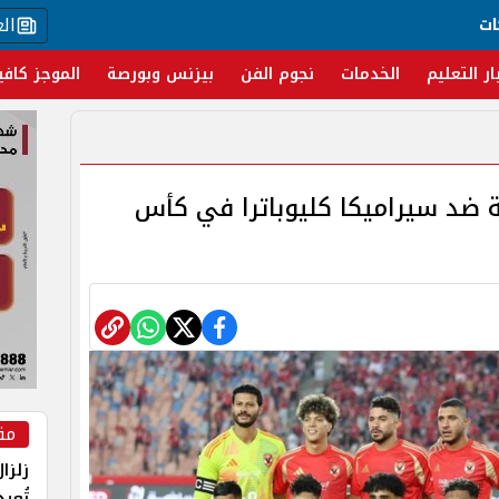
ال
ات
ار التعليم
الخدمات
نجوم الفن
بيزنس وبورصة
الموجز كافي
ة ضد سيراميكا كليوباترا في كأس
مق
زلزا
تُعي