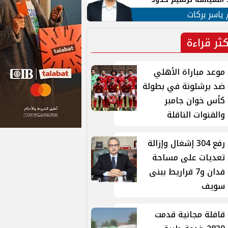
ن القومي العربي
 ياسر بركات
كثر قراءة
موعد مباراة الأهلي
ضد برشلونة في بطولة
كأس خوان جامبر
والقنوات الناقلة
رفع 304 إشغال وإزالة
تعديات على مساحة
فدان و7 قراريط ببنى
سويف
قافلة مجانية قدمت