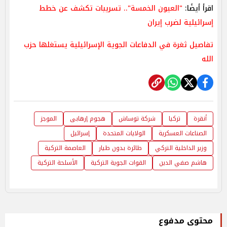
اقرأ أيضًا:
"العيون الخمسة".. تسريبات تكشف عن خطط
إسرائيلية لضرب إيران
تفاصيل ثغرة في الدفاعات الجوية الإسرائيلية يستغلها حزب
الله
أنقرة
تركيا
شركة توساش
هجوم إرهابى
الموجز
الصناعات العسكرية
الولايات المتحدة
إسرائيل
وزير الداخلية التركي
طائرة بدون طيار
العاصمة التركية
هاشم صفي الدين
القوات الجوية التركية
الأسلحة التركية
محتوى مدفوع