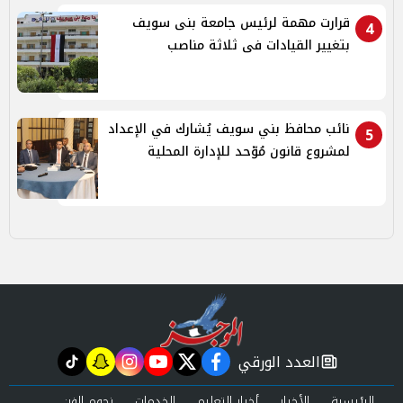
قرارت مهمة لرئيس جامعة بنى سويف
4
بتغيير القيادات فى ثلاثة مناصب
نائب محافظ بني سويف يُشارك في الإعداد
5
لمشروع قانون مُوّحد للإدارة المحلية
العدد الورقي
tiktok
snapchat
instagram
youtube
twitter
facebook
newspaper
الرئيسية
الأخبار
أخبار التعليم
الخدمات
نجوم الفن