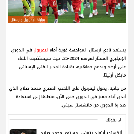
مباراة ليفربول وأرسنال
يستعد نادي آرسنال لمواجهة قوية أمام
ليفربول
في الدوري
الإنجليزي الممتاز لموسم 2024-25، حيث سيستضيف اللقاء
على أرضه وبدعم جماهيره، بقيادة المدير الفني الإسباني
مايكل أرتيتا.
من جانبه، يعول ليفربول على اللاعب المصري محمد صلاح الذي
أبدى أداء مميز في الدوري حتى الآن، متطلعًا إلى استعادة
صدارة الدوري من مانشستر سيتي.
لا يفوتك
ألكسندر أرنولد يتغنى بمستوى محمد صلاح