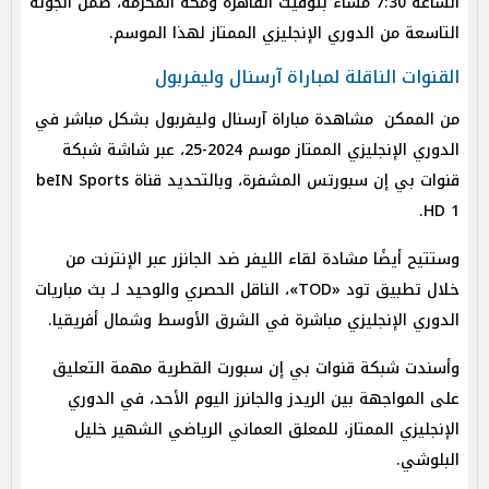
الساعة 7:30 مساءً بتوقيت القاهرة ومكة المكرمة، ضمن الجولة
التاسعة من الدوري الإنجليزي الممتاز لهذا الموسم.
القنوات الناقلة لمباراة آرسنال وليفربول
من الممكن مشاهدة مباراة آرسنال وليفربول بشكل مباشر في
الدوري الإنجليزي الممتاز موسم 2024-25، عبر شاشة شبكة
قنوات بي إن سبورتس المشفرة، وبالتحديد قناة beIN Sports
HD 1.
وستتيح أيضًا مشادة لقاء الليفر ضد الجانزر عبر الإنترنت من
خلال تطبيق تود «TOD»، الناقل الحصري والوحيد لـ بث مباريات
الدوري الإنجليزي مباشرة في الشرق الأوسط وشمال أفريقيا.
وأسندت شبكة قنوات بي إن سبورت القطرية مهمة التعليق
على المواجهة بين الريدز والجانرز اليوم الأحد، في الدوري
الإنجليزي الممتاز، للمعلق العماني الرياضي الشهير خليل
البلوشي.