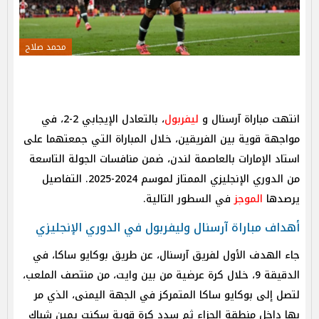
محمد صلاح
انتهت مباراة آرسنال و
ليفربول
، بالتعادل الإيجابي 2-2، في
مواجهة قوية بين الفريقين، خلال المباراة التي جمعتهما على
استاد الإمارات بالعاصمة لندن، ضمن منافسات الجولة التاسعة
من الدوري الإنجليزي الممتاز لموسم 2024-2025. التفاصيل
يرصدها
الموجز
في السطور التالية.
أهداف مباراة آرسنال وليفربول في الدوري الإنجليزي
جاء الهدف الأول لفريق آرسنال، عن طريق بوكايو ساكا، في
الدقيقة 9، خلال كرة عرضية من بين وايت، من منتصف الملعب،
لتصل إلى بوكايو ساكا المتمركز في الجهة اليمنى، الذي مر
بها داخل منطقة الجزاء ثم سدد كرة قوية سكنت يمين شباك