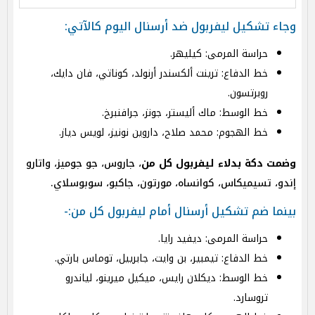
وجاء تشكيل ليفربول ضد أرسنال اليوم كالآتي:
حراسة المرمى: كيليهر.
خط الدفاع: ترينت ألكسندر أرنولد، كوناتي، فان دايك،
روبرتسون.
خط الوسط: ماك أليستر، جونز، جرافنبرخ.
خط الهجوم: محمد صلاح، داروين نونيز، لويس دياز.
وضمت دكة بدلاء ليفربول كل من
، جاروس، جو جوميز، واتارو
إندو، تسيميكاس، كوانساه، مورتون، جاكبو، سوبوسلاي.
بينما ضم تشكيل أرسنال أمام ليفربول كل من:-
حراسة المرمى: ديفيد رايا.
خط الدفاع: تيمبير، بن وايت، جابرييل، توماس بارتي.
خط الوسط: ديكلان رايس، ميكيل ميرينو، لياندرو
تروسارد.