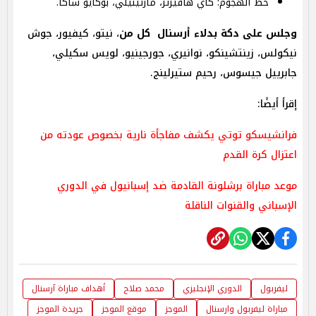
خط الهجوم: كاي هافيرتز، مارتينيلي، بوكايو ساكا.
وجلس على دكة بدلاء أرسنال كل من
، نيتو، كيفيور، جوش
نيكولس، زينتشينكو، نوانيري، جورجينيو، لويس سكيلي،
جابرييل جيسوس، رحيم ستيرلينج.
إقرأ أيضًا:
فرانشيسكو توتي يكشف مفاجأة نارية بخصوص عودته من
اعتزال كرة القدم
موعد مباراة برشلونة القادمة ضد إسبانيول في الدوري
الإسباني والقنوات الناقلة
ليفربول
الدوري الإنجليزي
محمد صلاح
أهداف مباراة آرسنال
مباراة ليفربول وارسنال
الموجز
موقع الموجز
جريدة الموجز