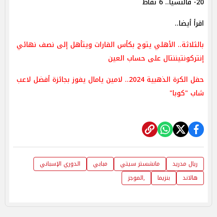
20- فالنسيا.. 6 نقاط
اقرأ أيضا..
بالثلاثة.. الأهلي يتوج بكأس القارات ويتأهل إلى نصف نهائي
إنتركونتيننتال على حساب العين
حفل الكرة الذهبية 2024.. لامين يامال يفوز بجائزة أفضل لاعب
شاب "كوبا"
ريال مدريد
مانشستر سيتي
مبابي
الدوري الإسباني
هالاند
بنزيما
,الموجز