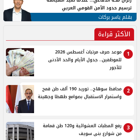
زلزال مكة الدفاعي... عندما تُعيد السياسة
ترسيم حدود الأمن القومي العربي
بقلم ياسر بركات
الأكثر قراءة
موعد صرف مرتبات أغسطس 2026
1
للموظفين.. جدول الأيام والحد الأدنى
للأجور
محافظ سوهاج.. توريد 190 ألف طن قمح
2
واستمرار الاستقبال بصوامع طهطا وجهينة
رفع المطبات العشوائية و120 طن قمامة
3
من شوارع بنى سويف