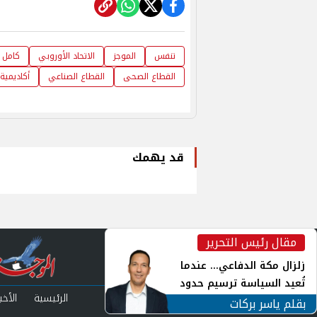
تنفس
الموجز
الاتحاد الأوروبي
كامل ا
القطاع الصحى
القطاع الصناعي
أكاديمية
قد يهمك
مقال رئيس التحرير
inst
زلزال مكة الدفاعي... عندما
تُعيد السياسة ترسيم حدود
الرئيسية
الأخبا
الأمن القومي العربي
بقلم ياسر بركات