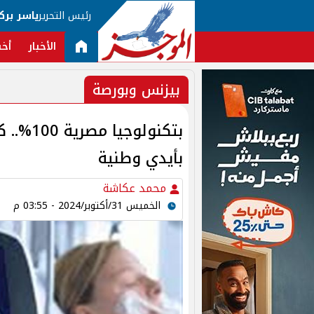
رئيس التحرير
ياسر برك
الأخبار
أخب
بيزنس وبورصة
بتكنولو
بأيدي وطنية
محمد عكاشة
الخميس 31/أكتوبر/2024 - 03:55 م