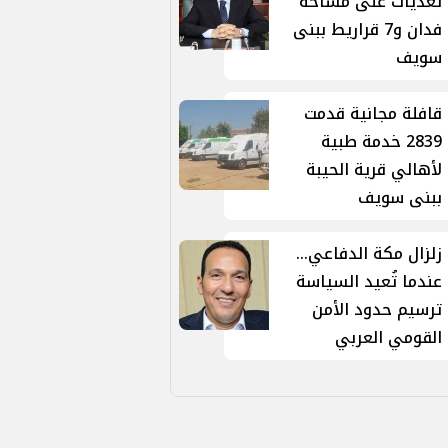
تعديات على مساحة
فدان و7 قراريط ببنى
سويف
قافلة مجانية قدمت
2839 خدمة طبية
لأهالي قرية الحيبة
ببنى سويف
زلزال مكة الدفاعي...
عندما تُعيد السياسة
ترسيم حدود الأمن
القومي العربي