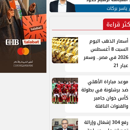
ن القومي العربي
 ياسر بركات
كثر قراءة
أسعار الذهب اليوم
السبت 8 أغسطس
2026 في مصر.. وسعر
عيار 21
موعد مباراة الأهلي
ضد برشلونة في بطولة
كأس خوان جامبر
والقنوات الناقلة
رفع 304 إشغال وإزالة