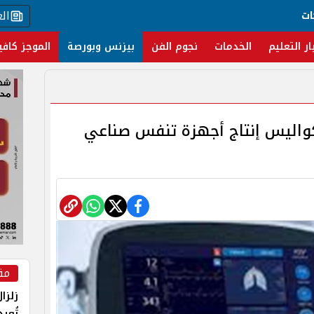
ال
ات
ار التعليم
الخدمات
نجوم الفن
بيزنس وبورصة
الموجز كافي
جيا مصرية 100%.. كواليس إنتاج أجهزة تنفس صناعي
مق
زلزا
تُعي