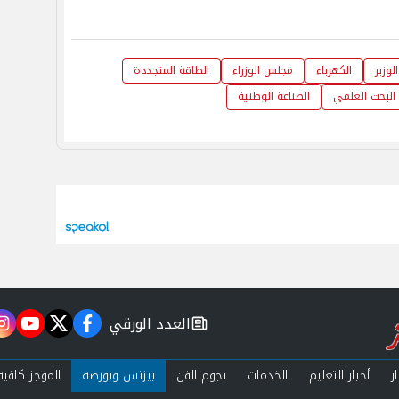
لوزير
الكهرباء
مجلس الوزراء
الطاقة المتجددة
 البحث العلمي
الصناعة الوطنية
العدد الورقي
m
utube
twitter
facebook
newspaper
ر
أخبار التعليم
الخدمات
نجوم الفن
بيزنس وبورصة
الموجز كافية