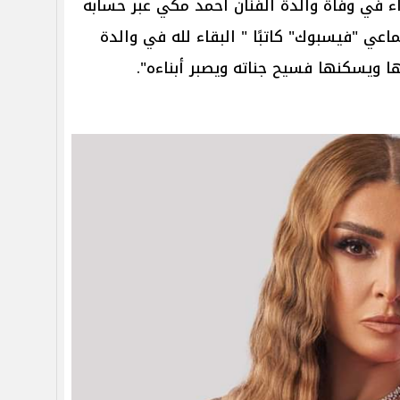
ء في وفاة والدة الفنان أحمد مكي عبر حسابه
ي "فيسبوك" كاتبًا " البقاء لله في والدة
ها ويسكنها فسيح جناته ويصبر أبناءه".