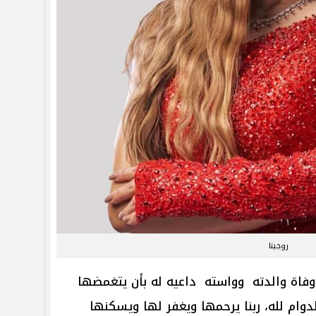
روجينا
فاة والدته وواسته داعيه له بأن يتغمضها
لدوام لله، ربنا يرحمها ويغفر لها ويسكنها