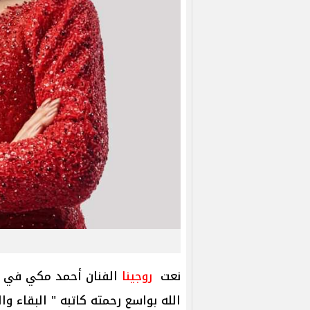
نعت
روجينا
الفنان أحمد مكي في و
الله بواسع رحمته كاتبه " البقاء وا