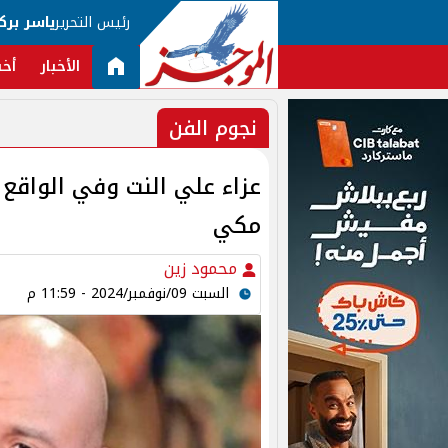
رئيس التحرير
ياسر برك
الأخبار
أخب
نجوم الفن
عزاء علي النت وفي الواقع 
مكي
محمود زين
السبت 09/نوفمبر/2024 - 11:59 م