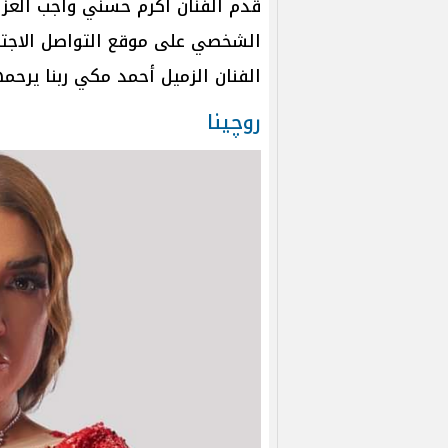
قدم الفنان أكرم حسني واجب العزا
الشخصي على موقع التواصل الاجتماع
الفنان الزميل أحمد مكي ربنا يرحم
روچينا