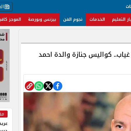
ال
ات
ار التعليم
الخدمات
نجوم الفن
بيزنس وبورصة
الموجز كافي
غياب.. كواليس جنازة والدة احمد
مق
عربد
درس 