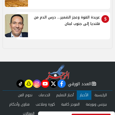
عربدة القوة وعجز الضمير... درس الدم من
5
قلنديا إلى جنوب لبنان
العدد الورقي
tiktok
snapchat
instagram
youtube
twitter
facebook
newspaper
الرئيسية
الأخبار
أخبار التعليم
الخدمات
نجوم الفن
بيزنس وبورصة
الموجز كافية
كورة وملاعب
فتاوى وأحكام
صحة وجمال
عرب وعالم
حوادث ومحاكم
المقالات