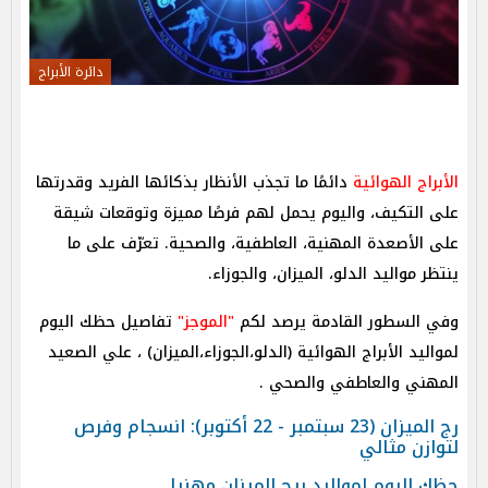
دائرة الأبراج
الأبراج الهوائية
دائمًا ما تجذب الأنظار بذكائها الفريد وقدرتها
على التكيف، واليوم يحمل لهم فرصًا مميزة وتوقعات شيقة
على الأصعدة المهنية، العاطفية، والصحية. تعرّف على ما
ينتظر مواليد الدلو، الميزان، والجوزاء.
وفي السطور القادمة يرصد لكم
"الموجز"
تفاصيل حظك اليوم
لمواليد الأبراج الهوائية (الدلو،الجوزاء،الميزان) ، علي الصعيد
المهني والعاطفي والصحي .
رج الميزان (23 سبتمبر - 22 أكتوبر): انسجام وفرص
لتوازن مثالي
حظك اليوم لمواليد برج الميزان مهنيا