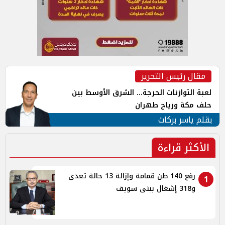
مقال رئيس التحرير
لعبة التوازنات الحرجة... الشرق الأوسط بين
حلف مكة ورياح طهران
بقلم ياسر بركات
الأكثر قراءة
رفع 140 طن قمامة وإزالة 13 حالة تعدى
1
و318 إشغال ببنى سويف