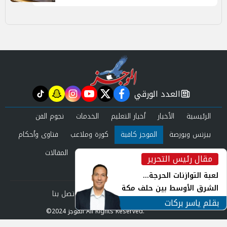
العدد الورقي
tiktok
snapchat
instagram
youtube
twitter
facebook
newspaper
الرئيسية
الأخبار
أخبار التعليم
الخدمات
نجوم الفن
بيزنس وبورصة
الموجز كافية
كورة وملاعب
فتاوى وأحكام
صحة وجمال
عرب وعالم
حوادث ومحاكم
المقالات
مقال رئيس التحرير
inst
العدد الورقي
لعبة التوازنات الحرجة...
الشرق الأوسط بين حلف مكة
من نحن
سياسة الخصوصية
اتصل بنا
ورياح طهران
بقلم ياسر بركات
©2024 الموجز All Rights Reserved.
Powered by