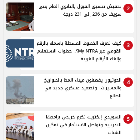
تخفيض تنسيق القبول بالثانوي العام ببنى
2
سويف من 236 إلى 231 درجة
كيف تعرف الخطوط المسجلة باسمك بالرقم
3
القومي عبر My NTRA؟.. خطوات الاستعلام
وإلغاء الأرقام الغريبة
الحوثيون يقصفون ميناء المخا بالصواريخ
4
والمسيرات.. وتصعيد عسكري جديد في
الضالع
السويدي إلكتريك تكرم خريجي برامجها
5
التدريبية وتواصل الاستثمار في تمكين
الشباب