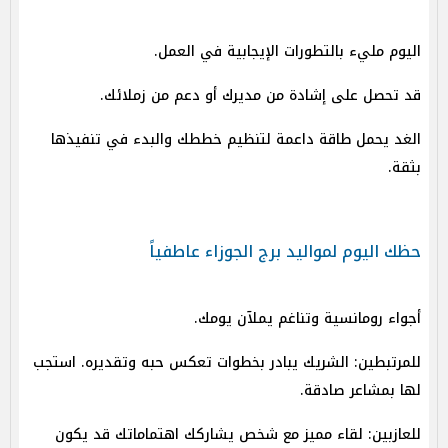
اليوم مليء بالتطورات الإيجابية في العمل.
قد تحصل على إشادة من مديرك أو دعم من زملائك.
الغد يحمل طاقة داعمة لتنظيم خططك والبدء في تنفيذها
بثقة.
حظك اليوم لمواليد برج الجوزاء عاطفياً
أجواء رومانسية وتناغم يملآن يومك.
للمرتبطين: الشريك يبادر بخطوات تعكس حبه وتقديره. استجب
لها بمشاعر صادقة.
للعازبين: لقاء مميز مع شخص يشاركك اهتماماتك قد يكون