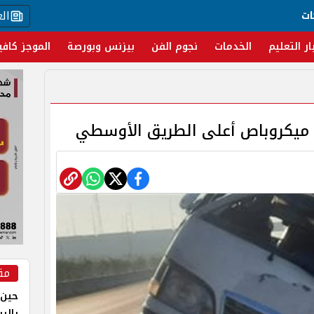
ال
ات
ار التعليم
الخدمات
نجوم الفن
بيزنس وبورصة
الموجز كافي
مق
حين 
بالر