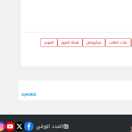
حادث انقلاب
ميكروباص
هيئة المرور
الموجز
العدد الورقي
m
utube
twitter
facebook
newspaper