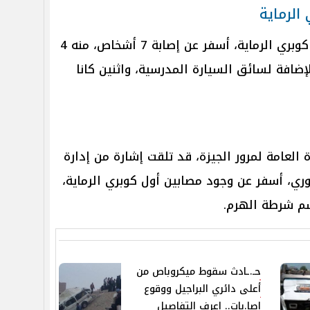
 الرماية
وكشفت المعاينة المبدئية لـ حادث كوبري الرماية، أسفر عن إصابة 7 أشخاص، منه 4
لإضافة لسائق السيارة المدرسية، واثنين كانا
ة العامة لمرور الجيزة، قد تلقت إشارة من إدارة
ري، أسفر عن وجود مصابين أول كوبري الرماية،
سم شرطة الهرم.
حـ.ـادث سقوط ميكروباص من
أعلى دائري البراجيل ووقوع
إصا.بات.. اعرف التفاصيل