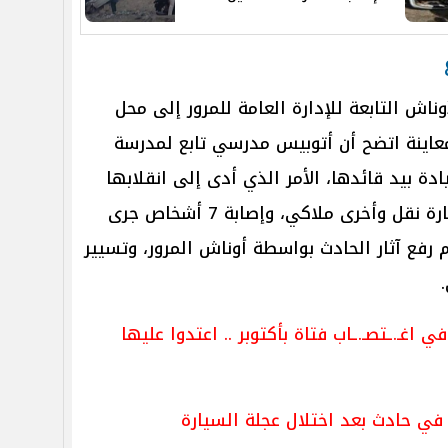
غ
وناش التابعة للإدارة العامة للمرور إلى محل
معاينة اتضح أن أتوبيس مدرسي تابع لمدرسة
يادة بيد قائدها، الأمر الذي أدى إلى انقلابها
بالطريق، فضلا عن اصطدامها بسيارة نقل وأخرى ملاكي، وإصابة 7 أشخاص جرى
رفع آثار الحادث بواسطة أوناش المرور، وتسيير
 في اغـ.ـتصـ.ـاب فتاة بأكتوبر .. اعتدوا عليها