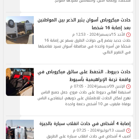
شخصت، وإصابة اثنين، والتفاصيل تسردها الموجز.
حادث ميكروباص أسوان يثير الذعر بين المواطنين
بعد إصابة 16 شخصا
الأحد 15/ديسمبر/2024 - 12:53 م
حادث جديد ينضم إلى حوادث الطرق يسفر عن إصابة 16
شخصًا من أسرة واحدة في محافظة أسوان نسرد تفاصيلها
في التقرير التالي.
حادث ديروط.. التحفظ على سائق ميكروباص في
واقعة ترعة الإبراهيمية بأسيوط
الإثنين 09/ديسمبر/2024 - 07:05 م
استيقظ أهالي ديروط على حادث مروع، جعل جميع الناس
تهرع لمكان الحادث للاطمئنان على ذويهم، ليتفاجيء الناس
بوفاة مايقرب من 10 أشخص دغعة واحدة
إصابة 4 أشخاص في حادث انقلاب سيارة بالجيزة
السبت 13/يوليو/2024 - 07:25 م
أصيب 4 أشخاص في حادث انقلاب سيارة على الطريق