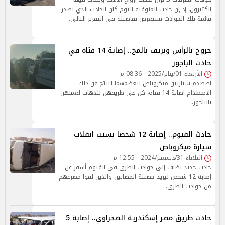
الكثيرون، إذ إن حادث المنوفية اليوم كان الحادث الذي تصدر
قائمة تلك الحوادث نستعرض تفاصيله في التقرير التالي.
جروح بالرأس ونزيف بالمخ.. إصابة 14 فتاة في
حادث الباجور
الأربعاء 01/يناير/2025 - 08:36 م
اصطدم سيارتين ميكروباص ببعضمهما لينتج عن ذلك
الاصطدام إصابة 14 فتاة، كن في طريقهن للذهاب لعملهن
بالباجور.
حادث الفيوم.. إصابة 12 شخصا بسبب انقلاب
سيارة ميكروباص
الثلاثاء 31/ديسمبر/2024 - 12:55 م
حادث جديد يضاف إلى حوادث الطرق في الفيوم أسفر عن
إصابة 12 شخص ليزيد حصيلة المصابين والذين لقوا مصرعهم
من حوادث الطرق.
حادث طريق مصر إسكندرية الصحراوي.. إصابة 5