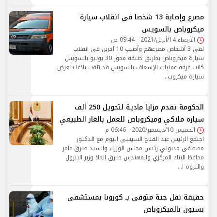
مصرع وإصابة 13 شخصا فى انقلاب سيارة
ميكروباص بالسويس
الأربعاء 14/أبريل/2021 - 09:44 ص
لقى 3 أشخاص مصرعهم وأصيب 10 آخرين فى انقلاب
سيارة ميكروباص بطريق حنيفة محور 30 يونيو بالسويس
كانت غرفة عمليات الإسعاف بالسويس قد تلقت بلاغا بتعرض
سيارة ميكروب…
الحكومة تقدم مزايا مادية لتحويل 250 ألف
سيارة ملاكي وميكروباص للعمل بالغاز الطبيعي
الخميس 10/ديسمبر/2020 - 06:46 م
اجتمع الرئيس عبد الفتاح السيسي اليوم مع الدكتور
مصطفى مدبولي رئيس مجلس الوزراء والسيد طارق عامر
محافظ البنك المركزي والمهندس طارق الملا وزير البترول
والثروة ا…
حقيقة نقل جثة متوفى بـ كورونا بمستشفى
بسيون بالميكروباص