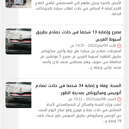
الأبيض بالجيزة وجرى نقلهم إلى المستشفى لتلقي العلاج
اللازم إصابة 4 أشخاص في حادث انقلاب سيارة بالجيزةكانت
البداية…
مصرع وإصابة 13 شخصا فى حادث تصادم بطريق
أسيوط الغربى
الأحد 09/يناير/2022 - 10:25 ص
أسفرحادث تصادم بين سيارة نقل تريلا وأخرى ميكروباص
بطريق القاهرة أسيوط الغربى عن مصرع 5 مواطنين من
محافظة بنى سويف وهم مصطفى محمد نادى وأحمد
محمد عرابى وعرفة ع…
الصحة: وفاة و إصابة 34 شخصا فى حادث تصادم
أتوبيس وميكروباص بمدينة الطور
السبت 08/يناير/2022 - 10:22 ص
أعلنت وزارة الصحة والسكان أن الحصرالمبدئي لأعداد
المصابين في حادث تصادم مروري وقع صباح اليوم السبت
بين أتوبيس وميكروباص بطريق السويس طور سيناء بلغت
18 إصابة و…