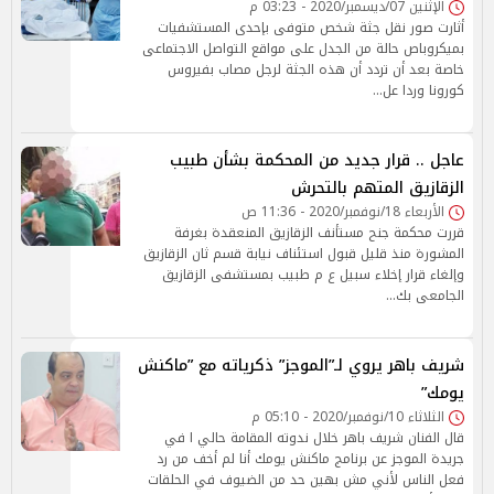
الإثنين 07/ديسمبر/2020 - 03:23 م
أثارت صور نقل جثة شخص متوفى بإحدى المستشفيات
بميكروباص حالة من الجدل على مواقع التواصل الاجتماعى
خاصة بعد أن تردد أن هذه الجثة لرجل مصاب بفيروس
كورونا وردا عل…
عاجل .. قرار جديد من المحكمة بشأن طبيب
الزقازيق المتهم بالتحرش
الأربعاء 18/نوفمبر/2020 - 11:36 ص
قررت محكمة جنح مستأنف الزقازيق المنعقدة بغرفة
المشورة منذ قليل قبول استئناف نيابة قسم ثان الزقازيق
وإلغاء قرار إخلاء سبيل ع م طبيب بمستشفى الزقازيق
الجامعى بك…
شريف باهر يروي لـ”الموجز” ذكرياته مع ”ماكنش
يومك”
الثلاثاء 10/نوفمبر/2020 - 05:10 م
قال الفنان شريف باهر خلال ندوته المقامة حالي ا في
جريدة الموجز عن برنامج ماكنش يومك أنا لم أخف من رد
فعل الناس لأني مش بهين حد من الضيوف في الحلقات