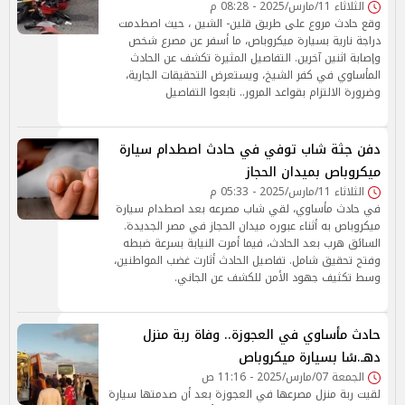
الثلاثاء 11/مارس/2025 - 08:28 م
وقع حادث مروع على طريق قلين- الشين ، حيث اصطدمت
دراجة نارية بسيارة ميكروباص، ما أسفر عن مصرع شخص
وإصابة اثنين آخرين. التفاصيل المثيرة تكشف عن الحادث
المأساوي في كفر الشيخ، ويستعرض التحقيقات الجارية،
وضرورة الالتزام بقواعد المرور.. تابعوا التفاصيل
دفن جثة شاب توفي في حادث اصطدام سيارة
ميكروباص بميدان الحجاز
الثلاثاء 11/مارس/2025 - 05:33 م
في حادث مأساوي، لقي شاب مصرعه بعد اصطدام سيارة
ميكروباص به أثناء عبوره ميدان الحجاز في مصر الجديدة.
السائق هرب بعد الحادث، فيما أمرت النيابة بسرعة ضبطه
وفتح تحقيق شامل. تفاصيل الحادث أثارت غضب المواطنين،
وسط تكثيف جهود الأمن للكشف عن الجاني.
حادث مأساوي في العجوزة.. وفاة ربة منزل
دهـ.سًا بسيارة ميكروباص
الجمعة 07/مارس/2025 - 11:16 ص
لقيت ربة منزل مصرعها في العجوزة بعد أن صدمتها سيارة