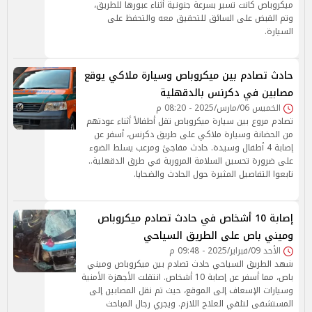
ميكروباص كانت تسير بسرعة جنونية أثناء عبورها للطريق،
وتم القبض على السائق للتحقيق معه والتحفظ على
السيارة.
حادث تصادم بين ميكروباص وسيارة ملاكي يوقع
مصابين في دكرنس بالدقهلية
الخميس 06/مارس/2025 - 08:20 م
تصادم مروع بين سيارة ميكروباص تقل أطفالاً أثناء عودتهم
من الحضانة وسيارة ملاكي على طريق دكرنس، أسفر عن
إصابة 4 أطفال وسيدة. حادث مفاجئ ومرعب يسلط الضوء
على ضرورة تحسين السلامة المرورية في طرق الدقهلية..
تابعوا التفاصيل المثيرة حول الحادث والضحايا.
إصابة 10 أشخاص في حادث تصادم ميكروباص
وميني باص على الطريق السياحي
الأحد 09/فبراير/2025 - 09:48 م
شهد الطريق السياحي حادث تصادم بين ميكروباص وميني
باص، مما أسفر عن إصابة 10 أشخاص. انتقلت الأجهزة الأمنية
وسيارات الإسعاف إلى الموقع، حيث تم نقل المصابين إلى
المستشفى لتلقي العلاج اللازم. ويجري رجال المباحث