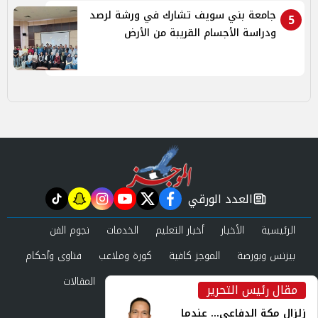
جامعة بني سويف تشارك في ورشة لرصد
5
ودراسة الأجسام القريبة من الأرض
العدد الورقي
tiktok
snapchat
instagram
youtube
twitter
facebook
newspaper
الرئيسية
الأخبار
أخبار التعليم
الخدمات
نجوم الفن
بيزنس وبورصة
الموجز كافية
كورة وملاعب
فتاوى وأحكام
صحة وجمال
عرب وعالم
حوادث ومحاكم
المقالات
مقال رئيس التحرير
inst
العدد الورقي
زلزال مكة الدفاعي... عندما