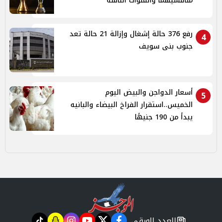
منافسيهما والقنوات الناقلة
رفع 376 حالة إشغال وإزالة 21 حالة تعد
4
جنوب بنى سويف
أسعار الدواجن والبيض اليوم
5
الخميس..استقرار الفراخ البيضاء والبانيه
يبدأ من 190 جنيهًا
العدد الورقي