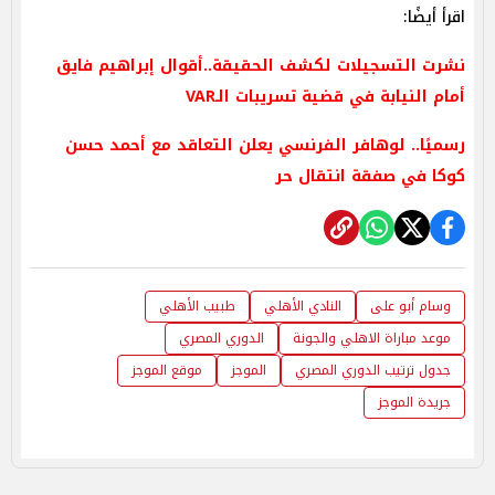
اقرأ أيضًا:
نشرت التسجيلات لكشف الحقيقة..أقوال إبراهيم فايق
أمام النيابة في قضية تسريبات الـVAR
رسميًا.. لوهافر الفرنسي يعلن التعاقد مع أحمد حسن
كوكا في صفقة انتقال حر
وسام أبو على
النادي الأهلي
طبيب الأهلي
موعد مباراة الاهلي والجونة
الدوري المصري
جدول ترتيب الدوري المصري
الموجز
موقع الموجز
جريدة الموجز