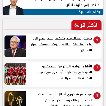
قلنديا إلى جنوب لبنان
بقلم ياسر بركات
الأكثر قراءة
توفيق عبدالحميد يكشف سبب عدم الرد
1
على تعليقات زملائه..ويؤكد تمسكه بقرار
الاعتزال
الأهلي يواجه الفائز من مقديشيو
2
الصومالي وكيتارا الأوغندي في ضربة
البداية بالكونفدرالية
موعد قرعة دوري أبطال أفريقيا 2026-
3
2027.. الزمالك وبيراميدز يترقبان