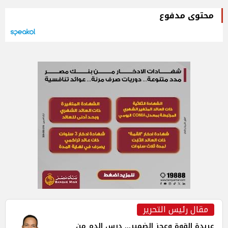
محتوى مدفوع
مقال رئيس التحرير
عربدة القوة وعجز الضمير... درس الدم من