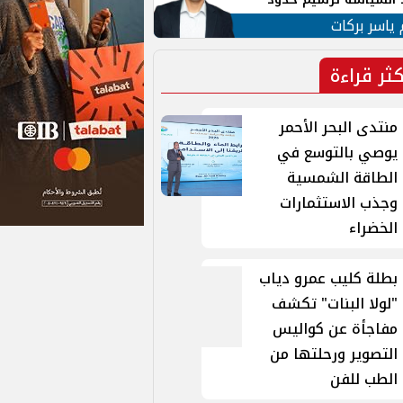
ن القومي العربي
 ياسر بركات
كثر قراءة
منتدى البحر الأحمر
يوصي بالتوسع في
الطاقة الشمسية
وجذب الاستثمارات
الخضراء
بطلة كليب عمرو دياب
"لولا البنات" تكشف
مفاجأة عن كواليس
التصوير ورحلتها من
الطب للفن