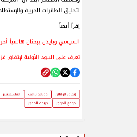
لتحليق الطائرات الحربية والإستطلاعية ف
إقرأ أيضاً
السيسي وبايدن يبحثان هاتفياً أخر
تعرف على البنود الأولية لإتفاق غز
إتفاق الرهائن
​دونالد ترامب
الفلسطينين
موقع الموجز
جريدة الموجز