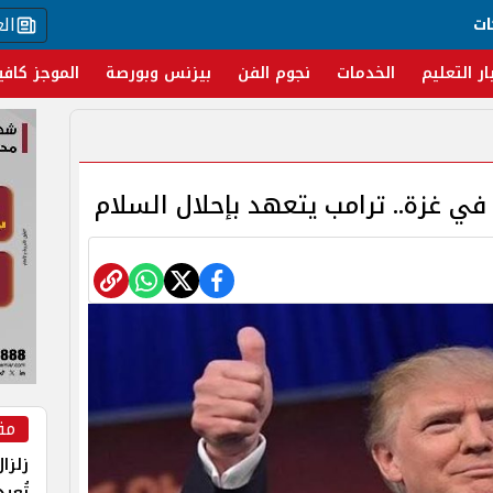
ال
ات
ار التعليم
الخدمات
نجوم الفن
بيزنس وبورصة
الموجز كافي
في غزة.. ترامب يتعهد بإحلال السلام
مق
زلزا
تُعي