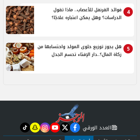
فوائد القرنفل للأعصاب.. ماذا تقول
4
الدراسات؟ وهل يمكن اعتباره علاجًا؟
هل يجوز توزيع حلوى المولد واحتسابها من
5
زكاة المال؟..دار الإفتاء تحسم الجدل
العدد الورقي
tiktok
snapchat
instagram
youtube
twitter
facebook
newspaper