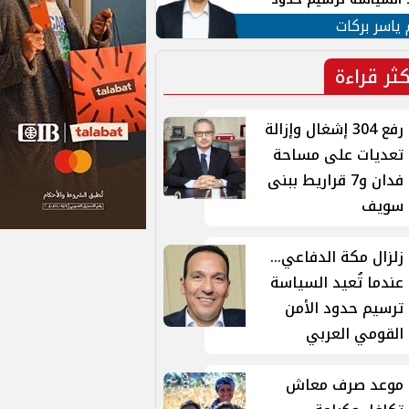
ن القومي العربي
 ياسر بركات
كثر قراءة
رفع 304 إشغال وإزالة
تعديات على مساحة
فدان و7 قراريط ببنى
سويف
زلزال مكة الدفاعي...
عندما تُعيد السياسة
ترسيم حدود الأمن
القومي العربي
موعد صرف معاش