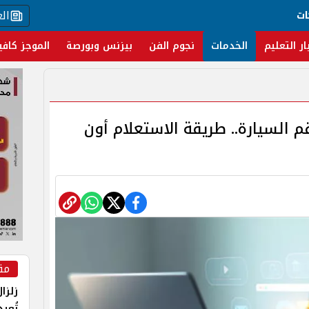
ال
ات
ار التعليم
الخدمات
نجوم الفن
بيزنس وبورصة
الموجز كافي
م السيارة.. طريقة الاستعلام أون
مق
زلزا
تُعي