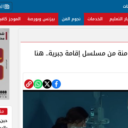
ال
ات
ار التعليم
الخدمات
نجوم الفن
بيزنس وبورصة
الموجز كافي
امنة من مسلسل إقامة جبرية.. هنا
مق
حين 
بالر