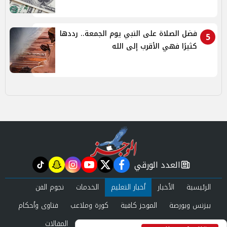
فضل الصلاة على النبي يوم الجمعة.. رددها
5
كثيرًا فهي الأقرب إلى الله
العدد الورقي
tiktok
snapchat
instagram
youtube
twitter
facebook
newspaper
الرئيسية
الأخبار
أخبار التعليم
الخدمات
نجوم الفن
بيزنس وبورصة
الموجز كافية
كورة وملاعب
فتاوى وأحكام
صحة وجمال
عرب وعالم
حوادث ومحاكم
المقالات