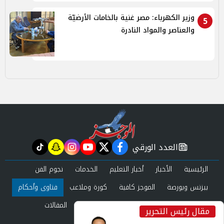
وزير الكهرباء: مصر غنية بالخامات الأرضيّة
5
والعناصر والمواد النادرة
العدد الورقي
tiktok
snapchat
instagram
youtube
twitter
facebook
newspaper
الرئيسية
الأخبار
أخبار التعليم
الخدمات
نجوم الفن
بيزنس وبورصة
الموجز كافية
كورة وملاعب
فتاوى وأحكام
صحة وجمال
عرب وعالم
حوادث ومحاكم
المقالات
مقال رئيس التحرير
inst
العدد الورقي