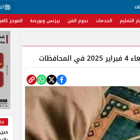
ال
ات
ار التعليم
الخدمات
نجوم الفن
بيزنس وبورصة
الموجز كافي
محافظات
مق
حين 
بالر