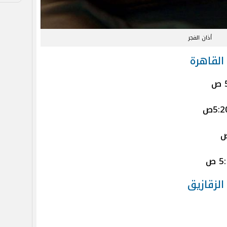
أذان الفجر
القاهرة
لزقازيق