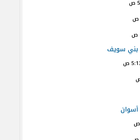
 بني سويف
أسوان