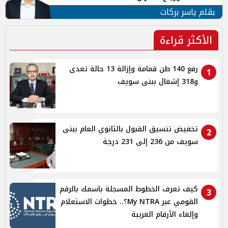
بقلم ياسر بركات
الأكثر قراءة
رفع 140 طن قمامة وإزالة 13 حالة تعدى
1
و318 إشغال ببنى سويف
تخفيض تنسيق القبول بالثانوي العام ببنى
2
سويف من 236 إلى 231 درجة
كيف تعرف الخطوط المسجلة باسمك بالرقم
3
القومي عبر My NTRA؟.. خطوات الاستعلام
وإلغاء الأرقام الغريبة