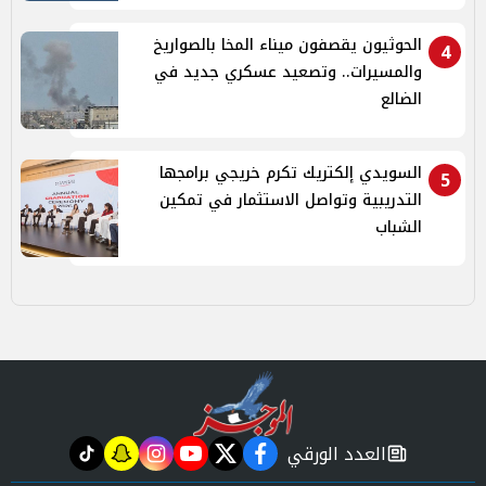
الحوثيون يقصفون ميناء المخا بالصواريخ
4
والمسيرات.. وتصعيد عسكري جديد في
الضالع
السويدي إلكتريك تكرم خريجي برامجها
5
التدريبية وتواصل الاستثمار في تمكين
الشباب
العدد الورقي
tiktok
snapchat
instagram
youtube
twitter
facebook
newspaper