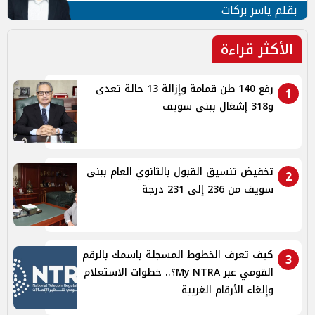
بقلم ياسر بركات
الأكثر قراءة
رفع 140 طن قمامة وإزالة 13 حالة تعدى
1
و318 إشغال ببنى سويف
تخفيض تنسيق القبول بالثانوي العام ببنى
2
سويف من 236 إلى 231 درجة
كيف تعرف الخطوط المسجلة باسمك بالرقم
3
القومي عبر My NTRA؟.. خطوات الاستعلام
وإلغاء الأرقام الغريبة