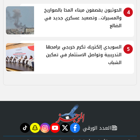
الحوثيون يقصفون ميناء المخا بالصواريخ
4
والمسيرات.. وتصعيد عسكري جديد في
الضالع
السويدي إلكتريك تكرم خريجي برامجها
5
التدريبية وتواصل الاستثمار في تمكين
الشباب
العدد الورقي
tiktok
snapchat
instagram
youtube
twitter
facebook
newspaper