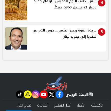
سعر الذهب اليوم الخميس.. ارتفاع جديد
4
وعيار 21 يسجل 5960 جنيهًا
عربدة القوة وعجز الضمير... درس الدم من
5
قلنديا إلى جنوب لبنان
العدد الورقي
tiktok
snapchat
instagram
youtube
twitter
facebook
newspaper
الرئيسية
الأخبار
أخبار التعليم
الخدمات
نجوم الفن