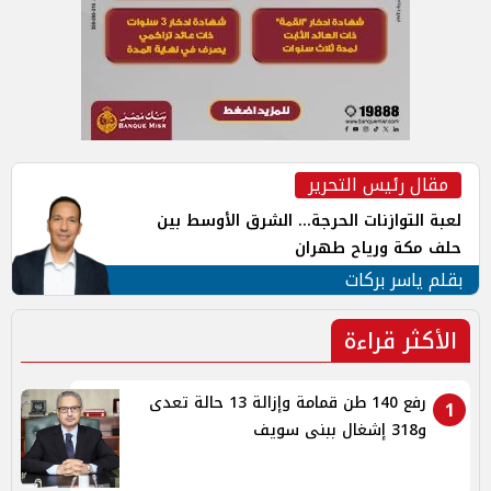
مقال رئيس التحرير
لعبة التوازنات الحرجة... الشرق الأوسط بين
حلف مكة ورياح طهران
بقلم ياسر بركات
الأكثر قراءة
رفع 140 طن قمامة وإزالة 13 حالة تعدى
1
و318 إشغال ببنى سويف