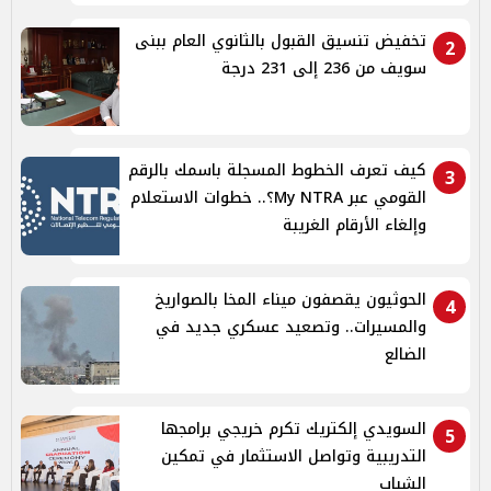
تخفيض تنسيق القبول بالثانوي العام ببنى
2
سويف من 236 إلى 231 درجة
كيف تعرف الخطوط المسجلة باسمك بالرقم
3
القومي عبر My NTRA؟.. خطوات الاستعلام
وإلغاء الأرقام الغريبة
الحوثيون يقصفون ميناء المخا بالصواريخ
4
والمسيرات.. وتصعيد عسكري جديد في
الضالع
السويدي إلكتريك تكرم خريجي برامجها
5
التدريبية وتواصل الاستثمار في تمكين
الشباب