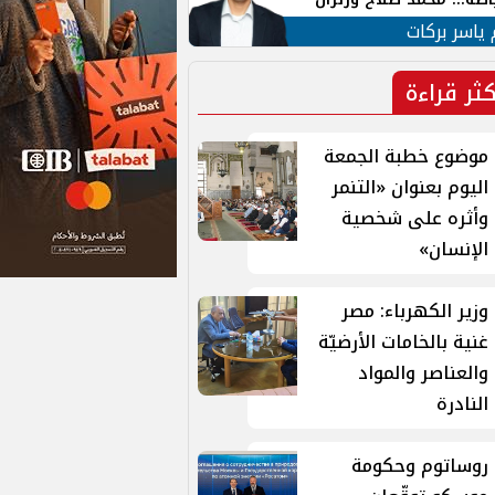
ية في الشارع التركي
 ياسر بركات
كثر قراءة
موضوع خطبة الجمعة
اليوم بعنوان «التنمر
وأثره على شخصية
الإنسان»
وزير الكهرباء: مصر
غنية بالخامات الأرضيّة
والعناصر والمواد
النادرة
روساتوم وحكومة