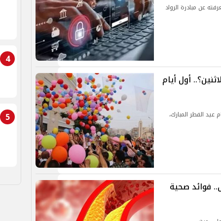
فته عن مبادرة الرواد
4
ثنين؟.. أول أيام
عيد الفطر المبارك،
5
.. فوائد صحية