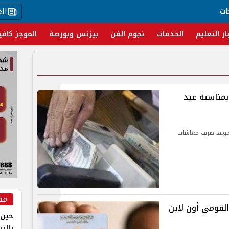
ال
ات
ار التعليم
الخدمات
نجوم الفن
بيزنس وبورصة
الموجز كافي
بمناسبة عيد
ر موعد صرف معاشات
مق
لقومي أون لاين
حين 
بالر