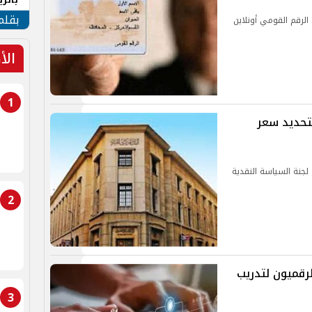
الهو
بقلم
لرقم القومي أونلاين
الأ
1
تحديد سعر
لجنة السياسة النقدية
2
لرقميون لتدريب
3