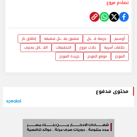
تصادم مروع
أوسيم
جريمة قـ ـتل
شقيق يقـ ـتل شقيقه
إطلاق نار
خلافات أسرية
حادث مروع
التحقيقات
القـ ـاتل يعترف
الموجز
موقع الموجز
جريدة الموجز
محتوى مدفوع