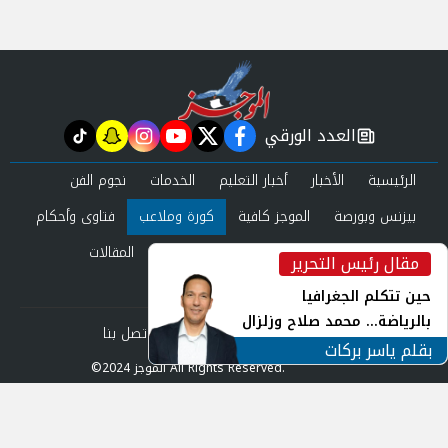
العدد الورقي
tiktok
snapchat
instagram
youtube
twitter
facebook
newspaper
الرئيسية
الأخبار
أخبار التعليم
الخدمات
نجوم الفن
بيزنس وبورصة
الموجز كافية
كورة وملاعب
فتاوى وأحكام
صحة وجمال
عرب وعالم
حوادث ومحاكم
المقالات
مقال رئيس التحرير
inst
العدد الورقي
حين تتكلم الجغرافيا
بالرياضة... محمد صلاح وزلزال
من نحن
سياسة الخصوصية
اتصل بنا
الهوية في الشارع التركي
بقلم ياسر بركات
©2024 الموجز All Rights Reserved.
Powered by