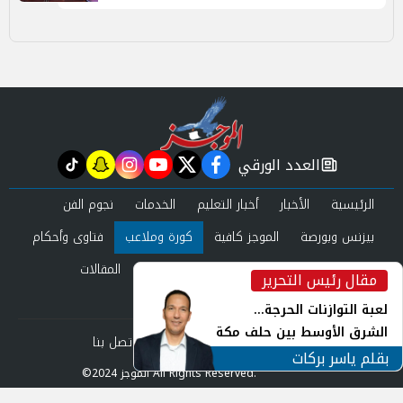
العدد الورقي
tiktok
snapchat
instagram
youtube
twitter
facebook
newspaper
الرئيسية
الأخبار
أخبار التعليم
الخدمات
نجوم الفن
بيزنس وبورصة
الموجز كافية
كورة وملاعب
فتاوى وأحكام
صحة وجمال
عرب وعالم
حوادث ومحاكم
المقالات
مقال رئيس التحرير
inst
العدد الورقي
لعبة التوازنات الحرجة...
الشرق الأوسط بين حلف مكة
من نحن
سياسة الخصوصية
اتصل بنا
ورياح طهران
بقلم ياسر بركات
©2024 الموجز All Rights Reserved.
Powered by