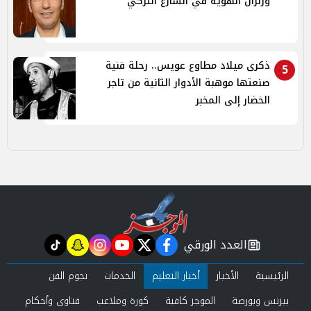
وزلزال الهوية في الشارع التركي
ذكرى ميلاد مطاوع عويس.. رحلة فنية
5
صنعتها موهبة الأدوار الثانية من تاجر
الخضار إلى المخبر
العدد الورقي
tiktok
snapchat
instagram
youtube
twitter
facebook
newspaper
الرئيسية
الأخبار
أخبار التعليم
الخدمات
نجوم الفن
بيزنس وبورصة
الموجز كافية
كورة وملاعب
فتاوى وأحكام